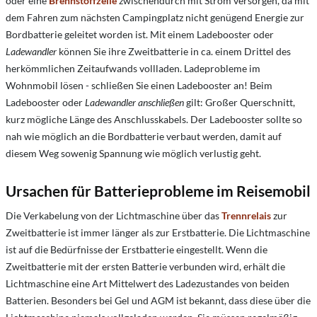
oder eine
Brennstoffzelle
zwischendurch mit Strom versorgen, da mit
dem Fahren zum nächsten Campingplatz nicht genügend Energie zur
Bordbatterie geleitet worden ist. Mit einem Ladebooster oder
Ladewandler
können Sie ihre Zweitbatterie in ca. einem Drittel des
herkömmlichen Zeitaufwands vollladen. Ladeprobleme im
Wohnmobil lösen - schließen Sie einen Ladebooster an! Beim
Ladebooster oder
Ladewandler anschließen
gilt: Großer Querschnitt,
kurz mögliche Länge des Anschlusskabels. Der Ladebooster sollte so
nah wie möglich an die Bordbatterie verbaut werden, damit auf
diesem Weg sowenig Spannung wie möglich verlustig geht.
Ursachen für Batterieprobleme im Reisemobil
Die Verkabelung von der Lichtmaschine über das
Trennrelais
zur
Zweitbatterie ist immer länger als zur Erstbatterie. Die Lichtmaschine
ist auf die Bedürfnisse der Erstbatterie eingestellt. Wenn die
Zweitbatterie mit der ersten Batterie verbunden wird, erhält die
Lichtmaschine eine Art Mittelwert des Ladezustandes von beiden
Batterien. Besonders bei Gel und AGM ist bekannt, dass diese über die