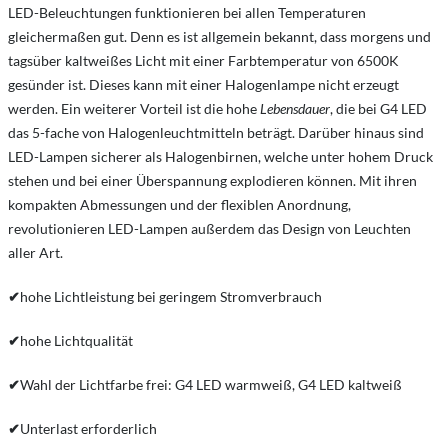
LED-Beleuchtungen funktionieren bei allen Temperaturen
gleichermaßen gut. Denn es ist allgemein bekannt, dass morgens und
tagsüber kaltweißes Licht mit einer Farbtemperatur von 6500K
gesünder ist. Dieses kann mit einer Halogenlampe nicht erzeugt
werden. Ein weiterer Vorteil ist die hohe
Lebensdauer
, die bei G4 LED
das 5-fache von Halogenleuchtmitteln beträgt. Darüber hinaus sind
LED-Lampen sicherer als Halogenbirnen, welche unter hohem Druck
stehen und bei einer Überspannung explodieren können. Mit ihren
kompakten Abmessungen und der flexiblen Anordnung,
revolutionieren LED-Lampen außerdem das Design von Leuchten
aller Art.
✔
hohe Lichtleistung bei geringem Stromverbrauch
✔
hohe Lichtqualität
✔
Wahl der Lichtfarbe frei: G4 LED warmweiß, G4 LED kaltweiß
✔
Unterlast erforderlich