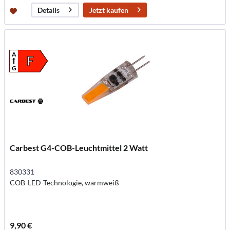
Jetzt kaufen
Details
A
F
G
Carbest G4-COB-Leuchtmittel 2 Watt
830331
COB-LED-Technologie, warmweiß
9,90 €