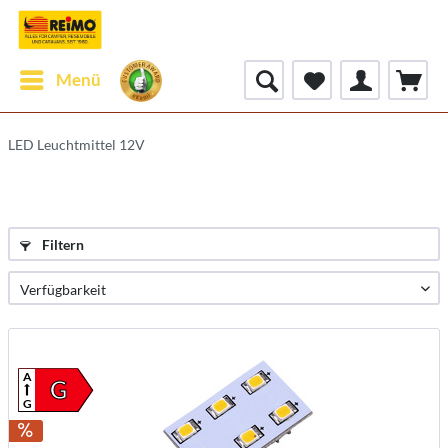
Menü
LED Leuchtmittel 12V
Filtern
A
G
G