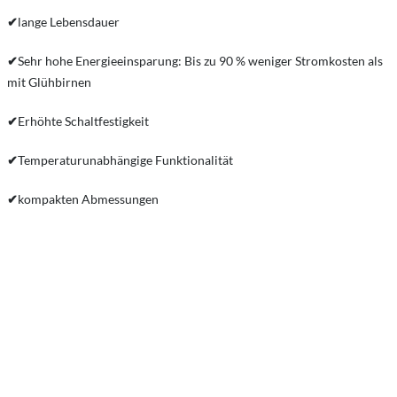
✔
lange Lebensdauer
✔
Sehr hohe Energieeinsparung: Bis zu 90 % weniger Stromkosten als
mit Glühbirnen
✔
Erhöhte Schaltfestigkeit
✔
Temperaturunabhängige Funktionalität
✔
kompakten Abmessungen