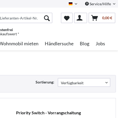
Service/Hilfe
German
0,00 €
stenfrei
nkaufswert *
Wohnmobil mieten
Händlersuche
Blog
Jobs
Sortierung:
Priority Switch - Vorrangschaltung