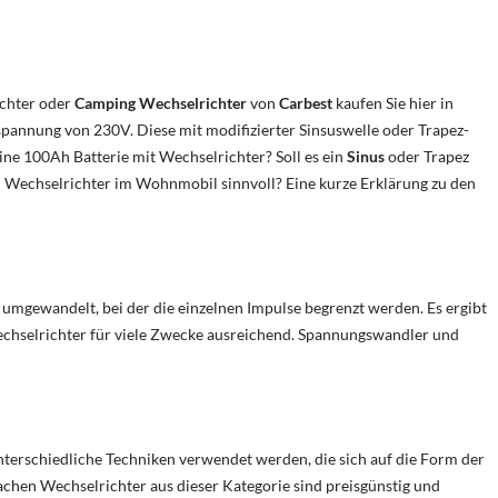
ichter oder
Camping Wechselrichter
von
Carbest
kaufen Sie hier in
annung von 230V. Diese mit modifizierter Sinsuswelle oder Trapez-
eine 100Ah Batterie mit Wechselrichter?
Soll es ein
Sinus
oder Trapez
in Wechselrichter im Wohnmobil sinnvoll?
Eine kurze Erklärung zu den
 umgewandelt, bei der die einzelnen Impulse begrenzt werden. Es ergibt
Wechselrichter für viele Zwecke ausreichend. Spannungswandler und
erschiedliche Techniken verwendet werden, die sich auf die Form der
achen Wechselrichter aus dieser Kategorie sind preisgünstig und