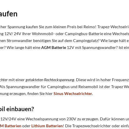
aufen
her Spannung kaufen Sie zum kleinen Preis bei Reimo! Trapez-Wechselr
g 12V/ 24V Ihrer Wohnmobil- oder Campingbus-Batterie eine Wechselsp
einen Stromwandler benötigen Sie auf dem Campingplatz?
Wie lange hält 
er?
Wie lange hält eine
AGM Batterie
12V mit Spannungswandler?
Ist e
chter
mit einer
getakteten Rechteckspannung
. Diese wird in hoher Frequenz
ist. Als Spannungswandler für Campingbus und Reisemobil ist der Trapez 
nung erzeugen, finden Sie hier
Sinus Wechselrichter
.
il einbauen?
 12V/24V eine Wechselspannung von 230V zu erzeugen. Dafür können unt
M Batterien
oder
Lithium Batterien
! Die Trapezwechselrichter oder einf