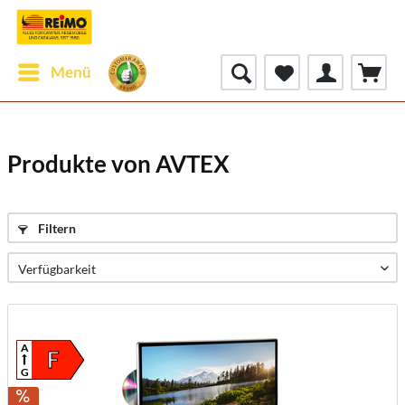
Menü
Produkte von AVTEX
Filtern
A
F
G