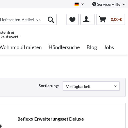
Service/Hilfe
German
0,00 €
stenfrei
nkaufswert *
Wohnmobil mieten
Händlersuche
Blog
Jobs
Sortierung:
Beflexx Erweiterungsset Deluxe