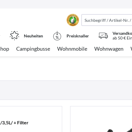
Versandko
r
Neuheiten
Preisknaller
ab 50 € Ei
Shop
Campingbusse
Wohnmobile
Wohnwagen
3,5L/ + Filter