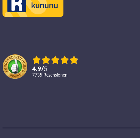
4.9
/
5
7735
Rezensionen