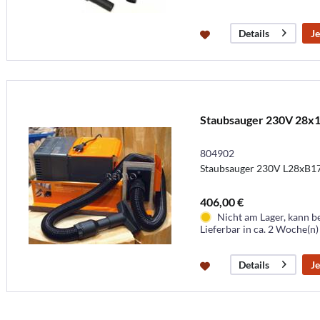
Je
Details
Staubsauger 230V 28x
804902
Staubsauger 230V L28xB1
406,00 €
Nicht am Lager, kann b
Lieferbar in ca. 2 Woche(n)
Je
Details