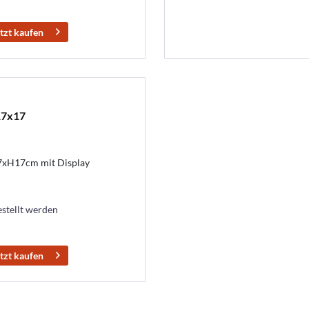
tzt kaufen
17x17
7xH17cm mit Display
estellt werden
tzt kaufen