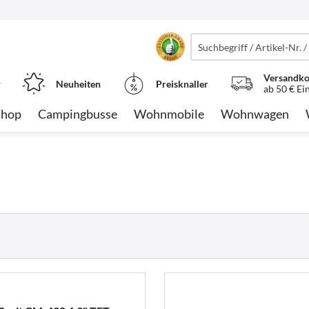
Versandko
r
Neuheiten
Preisknaller
ab 50 € Ei
Shop
Campingbusse
Wohnmobile
Wohnwagen