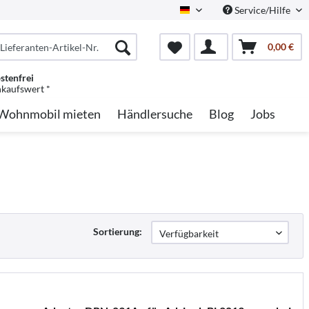
Service/Hilfe
German
0,00 €
stenfrei
nkaufswert *
Wohnmobil mieten
Händlersuche
Blog
Jobs
Sortierung: