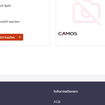
ch Split
estellt werden
tzt kaufen
Informationen
AGB