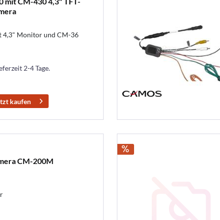
 mit CM-430 4,3" TFT-
mera
 4,3" Monitor und CM-36
eferzeit 2-4 Tage.
tzt kaufen
amera CM-200M
r