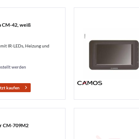
 CM-42, weiß
mit IR-LEDs, Heizung und
estellt werden
tzt kaufen
or CM-709M2