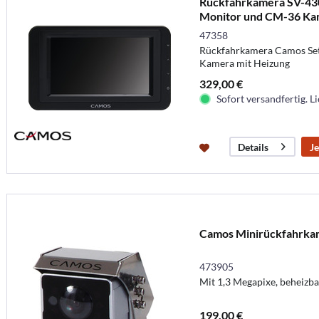
Rückfahrkamera SV-430
Monitor und CM-36 Ka
47358
Rückfahrkamera Camos Set
Kamera mit Heizung
329,00 €
Sofort versandfertig. Li
Je
Details
Camos Minirückfahrk
473905
Mit 1,3 Megapixe, beheizba
199,00 €