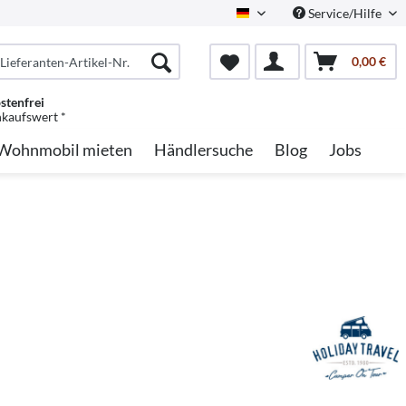
Service/Hilfe
German
0,00 €
stenfrei
nkaufswert *
Wohnmobil mieten
Händlersuche
Blog
Jobs