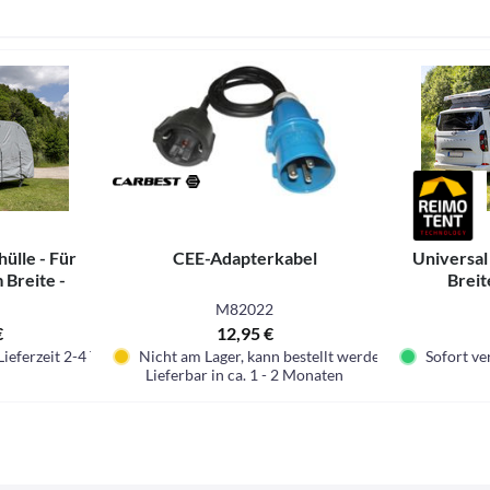
lle - Für
CEE-Adapterkabel
Universal
 Breite -
Breit
Größen
M82022
€
12,95 €
Lieferzeit 2-4 Tage.
Nicht am Lager, kann bestellt werden
Sofort ver
Lieferbar in ca. 1 - 2 Monaten