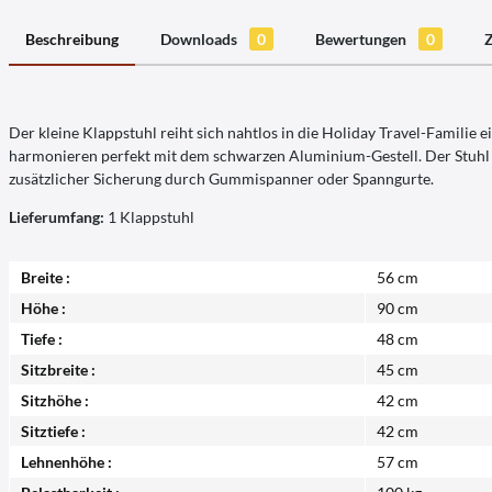
Beschreibung
Downloads
0
Bewertungen
0
Der kleine Klappstuhl reiht sich nahtlos in die Holiday Travel-Famil
harmonieren perfekt mit dem schwarzen Aluminium-Gestell. Der Stuhl ve
zusätzlicher Sicherung durch Gummispanner oder Spanngurte.
Lieferumfang:
1 Klappstuhl
Breite :
56 cm
Höhe :
90 cm
Tiefe :
48 cm
Sitzbreite :
45 cm
Sitzhöhe :
42 cm
Sitztiefe :
42 cm
Lehnenhöhe :
57 cm