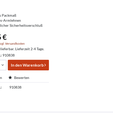
es Packmaß
s-Armlehnen
licher Sicherheitsverschluß
5 €
zgl. Versandkosten
lieferbar. Lieferzeit 2-4 Tage.
.:
910838
In den
Warenkorb
en
Bewerten
.:
910838