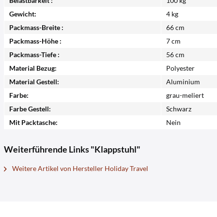
Belastbarkeit :
100 kg
Gewicht:
4 kg
Packmass-Breite :
66 cm
Packmass-Höhe :
7 cm
Packmass-Tiefe :
56 cm
Material Bezug:
Polyester
Material Gestell:
Aluminium
Farbe:
grau-meliert
Farbe Gestell:
Schwarz
Mit Packtasche:
Nein
Weiterführende Links "Klappstuhl"
Weitere Artikel von Hersteller Holiday Travel