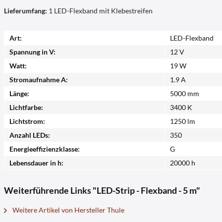
Lieferumfang:
1 LED-Flexband mit Klebestreifen
Art:
LED-Flexband
Spannung in V:
12 V
Watt:
19 W
Stromaufnahme A:
1.9 A
Länge:
5000 mm
Lichtfarbe:
3400 K
Lichtstrom:
1250 lm
Anzahl LEDs:
350
Energieeffizienzklasse:
G
Lebensdauer in h:
20000 h
Weiterführende Links "LED-Strip - Flexband - 5 m"
Weitere Artikel von Hersteller Thule