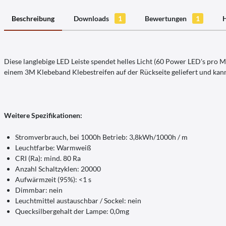
Beschreibung
Downloads
1
Bewertungen
1
H
Diese langlebige LED Leiste spendet helles Licht (60 Power LED's pro Met
einem 3M Klebeband Klebestreifen auf der Rückseite geliefert und ka
Weitere Spezifikationen:
Stromverbrauch, bei 1000h Betrieb: 3,8kWh/1000h / m
Leuchtfarbe: Warmweiß
CRI (Ra): mind. 80 Ra
Anzahl Schaltzyklen: 20000
Aufwärmzeit (95%): <1 s
Dimmbar: nein
Leuchtmittel austauschbar / Sockel: nein
Quecksilbergehalt der Lampe: 0,0mg