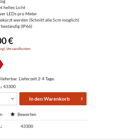
big
t helles Licht
wer LEDs pro Meter
ekürzt werden (Schnitt alle 5cm möglich)
beständig (IP66)
00 €
zgl. Versandkosten
lieferbar. Lieferzeit 2-4 Tage.
.:
43300
In den
Warenkorb
en
Bewerten
.:
43300