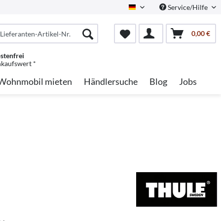
Service/Hilfe
German
0,00 €
stenfrei
nkaufswert *
Wohnmobil mieten
Händlersuche
Blog
Jobs