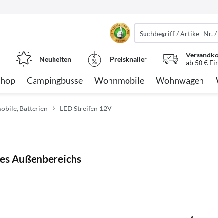
Versandko
r
Neuheiten
Preisknaller
ab 50 € Ei
Shop
Campingbusse
Wohnmobile
Wohnwagen
obile, Batterien
LED Streifen 12V
res Außenbereichs