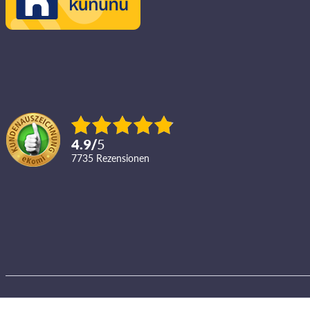
4.9
/
5
7735
Rezensionen