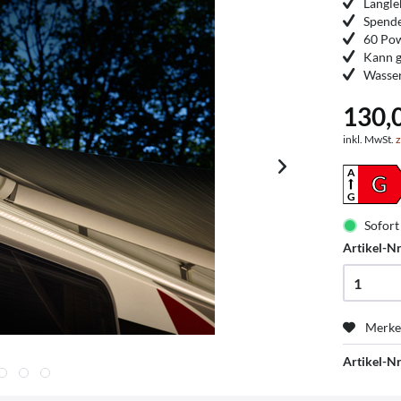
Langle
Spende
60 Po
Kann g
Wasser
130,
inkl. MwSt.
z
A
G
G
Sofort 
Artikel-Nr
Merk
Artikel-Nr