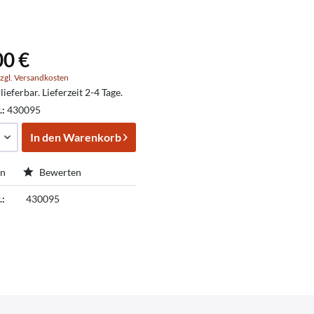
00 €
zgl. Versandkosten
lieferbar. Lieferzeit 2-4 Tage.
.:
430095
In den
Warenkorb
en
Bewerten
.:
430095