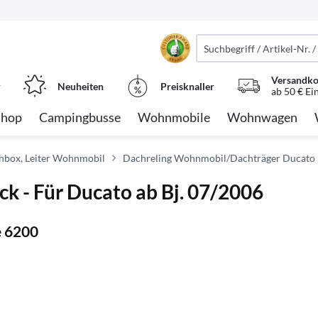
Versandko
r
Neuheiten
Preisknaller
ab 50 € Ei
Shop
Campingbusse
Wohnmobile
Wohnwagen
chbox, Leiter Wohnmobil
Dachreling Wohnmobil/Dachträger Ducato
k - Für Ducato ab Bj. 07/2006
e 6200