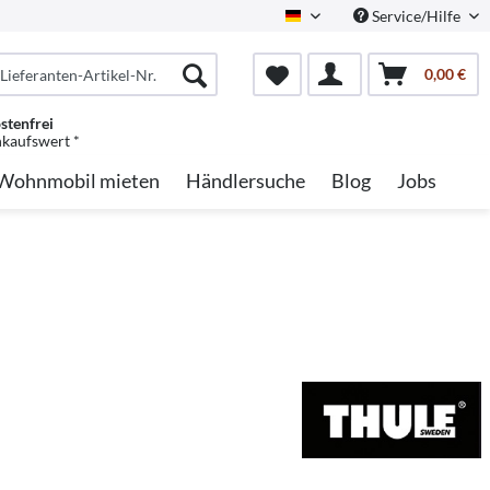
Service/Hilfe
German
0,00 €
stenfrei
nkaufswert *
Wohnmobil mieten
Händlersuche
Blog
Jobs