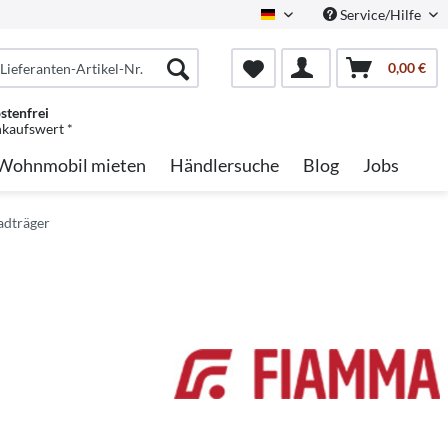
Service/Hilfe
German
0,00 €
stenfrei
nkaufswert *
Wohnmobil mieten
Händlersuche
Blog
Jobs
adträger