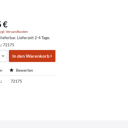
5 €
zgl. Versandkosten
lieferbar. Lieferzeit 2-4 Tage.
.:
72175
In den
Warenkorb
en
Bewerten
.:
72175