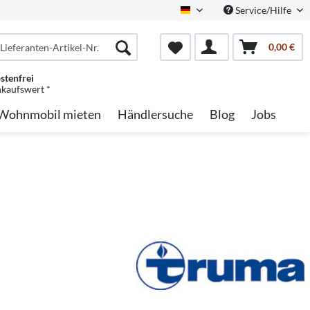
Service/Hilfe
German
0,00 €
stenfrei
nkaufswert *
Wohnmobil mieten
Händlersuche
Blog
Jobs