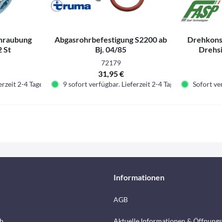
chraubung
Abgasrohrbefestigung S2200 ab
Drehkons
 St
Bj. 04/85
Drehsi
72179
31,95 €
erzeit 2-4 Tage.
9 sofort verfügbar. Lieferzeit 2-4 Tage.
Sofort ver
Informationen
AGB
h
Aktuelle Informationen & Öffnungs