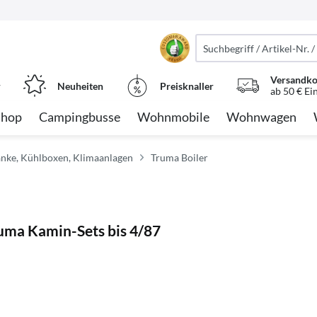
Versandko
r
Neuheiten
Preisknaller
ab 50 € Ei
Shop
Campingbusse
Wohnmobile
Wohnwagen
änke, Kühlboxen, Klimaanlagen
Truma Boiler
ruma Kamin-Sets bis 4/87