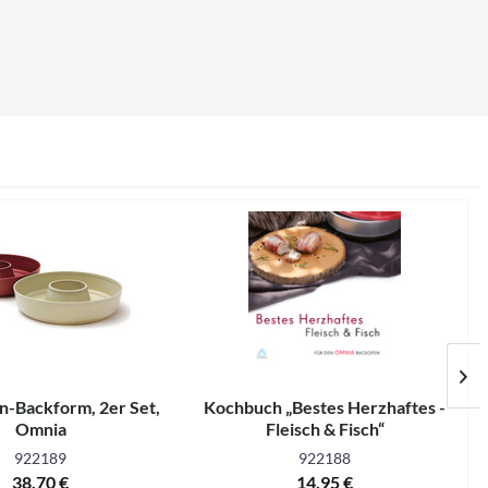
on-Backform, 2er Set,
Kochbuch „Bestes Herzhaftes -
Omnia
Fleisch & Fisch“
922189
922188
38,70 €
14,95 €