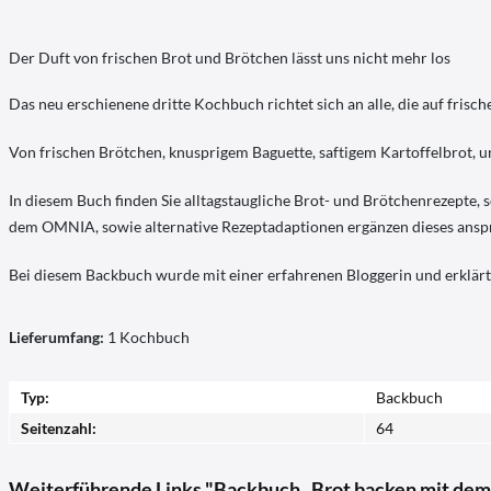
Der Duft von frischen Brot und Brötchen lässt uns nicht mehr los
Das neu erschienene dritte Kochbuch richtet sich an alle, die auf fris
Von frischen Brötchen, knusprigem Baguette, saftigem Kartoffelbrot, ur
In diesem Buch finden Sie alltagstaugliche Brot- und Brötchenrezepte
dem OMNIA, sowie alternative Rezeptadaptionen ergänzen dieses ans
Bei diesem Backbuch wurde mit einer erfahrenen Bloggerin und erkl
Lieferumfang:
1 Kochbuch
Typ:
Backbuch
Seitenzahl:
64
Weiterführende Links "Backbuch „Brot backen mit d