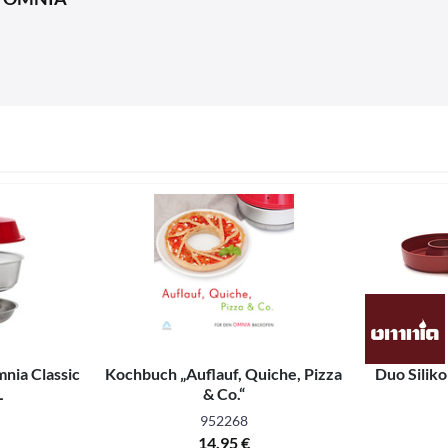
nia Classic
Kochbuch „Auflauf, Quiche, Pizza
Duo Silik
L
& Co.“
952268
14,95 €