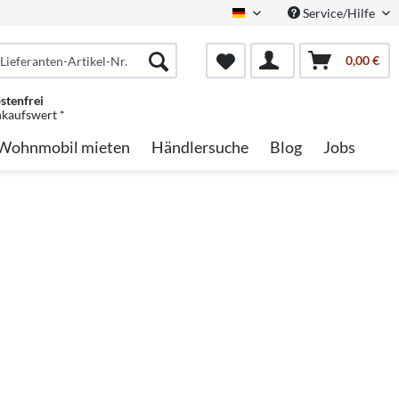
Service/Hilfe
German
0,00 €
stenfrei
nkaufswert *
Wohnmobil mieten
Händlersuche
Blog
Jobs