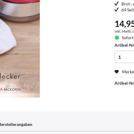
Brot-,
64 Sei
14,9
inkl. MwSt.
z
Sofort 
Artikel-Nr
Merk
Artikel-Nr
erstellerangaben