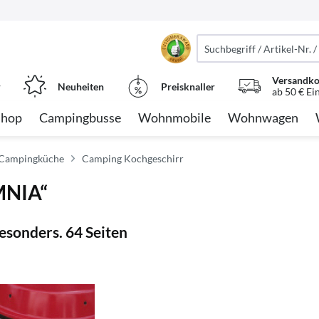
Versandko
r
Neuheiten
Preisknaller
ab 50 € Ei
Shop
Campingbusse
Wohnmobile
Wohnwagen
 Campingküche
Camping Kochgeschirr
MNIA“
besonders. 64 Seiten