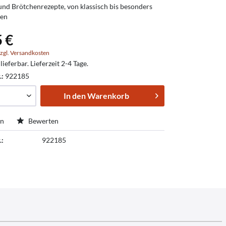
 und Brötchenrezepte, von klassisch bis besonders
ten
5 €
zgl. Versandkosten
lieferbar. Lieferzeit 2-4 Tage.
.:
922185
In den
Warenkorb
en
Bewerten
.:
922185