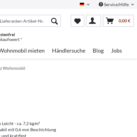
Service/Hilfe
German
0,00 €
stenfrei
nkaufswert *
Wohnmobil mieten
Händlersuche
Blog
Jobs
lz Wohnmobil
 Leicht - ca. 7,2 kg/m²
tabil mit 0,6 mm Beschichtung
 und kratzfest