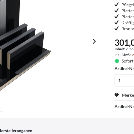
Pflege
Platte
Platte
Kräfti
Besond
301,
Inhalt:
2.97
inkl. MwSt.
z
Sofort 
Artikel-Nr
Merk
Artikel-Nr
erstellerangaben