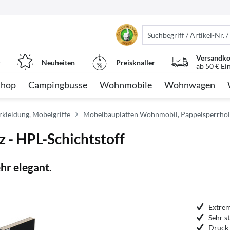
Versandko
r
Neuheiten
Preisknaller
ab 50 € Ei
Shop
Campingbusse
Wohnmobile
Wohnwagen
kleidung, Möbelgriffe
Möbelbauplatten Wohnmobil, Pappelsperrho
 - HPL-Schichtstoff
hr elegant.
Extrem
Sehr s
Druck-