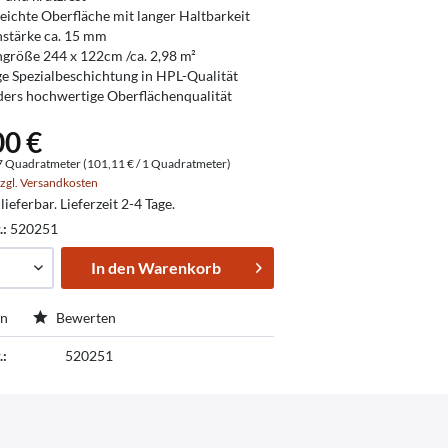
leichte Oberfläche mit langer Haltbarkeit
nstärke ca. 15 mm
ngröße 244 x 122cm /ca. 2,98 m²
ge Spezialbeschichtung in HPL-Qualität
ers hochwertige Oberflächenqualität
00 €
7 Quadratmeter (101,11 € / 1 Quadratmeter)
zgl. Versandkosten
lieferbar. Lieferzeit 2-4 Tage.
.:
520251
In den
Warenkorb
en
Bewerten
.:
520251