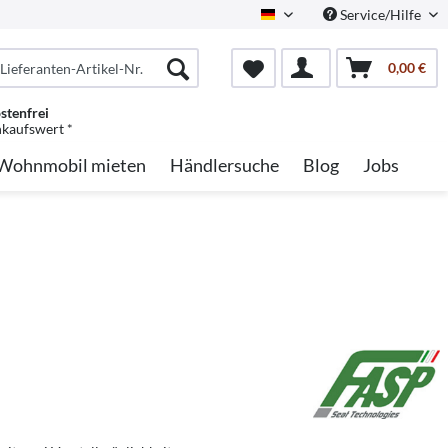
Service/Hilfe
German
0,00 €
stenfrei
nkaufswert *
Wohnmobil mieten
Händlersuche
Blog
Jobs