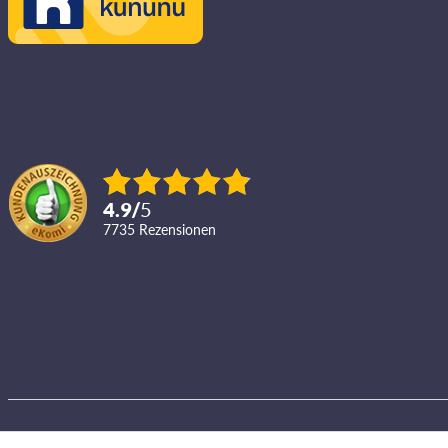
4.9
/
5
7735
Rezensionen