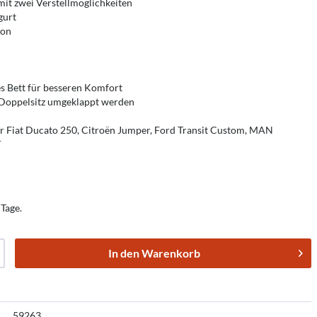
it zwei Verstellmöglichkeiten
gurt
ion
s Bett für besseren Komfort
 Doppelsitz umgeklappt werden
für Fiat Ducato 250, Citroën Jumper, Ford Transit Custom, MAN
r
 Tage.
In den
Warenkorb
59263