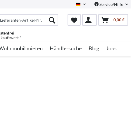
Service/Hilfe
German
0,00 €
stenfrei
nkaufswert *
Wohnmobil mieten
Händlersuche
Blog
Jobs