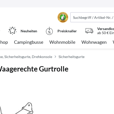
Versandko
r
Neuheiten
Preisknaller
ab 50 € Ei
Shop
Campingbusse
Wohnmobile
Wohnwagen
nke, Sicherheitsgurte, Drehkonsole
Sicherheitsgurte
Waagerechte Gurtrolle