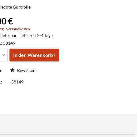
echte Gurtrolle
00 €
zgl. Versandkosten
lieferbar. Lieferzeit 2-4 Tage.
.:
58149
In den
Warenkorb
en
Bewerten
.:
58149