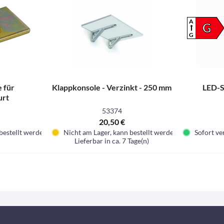
A
G
G
 für
Klappkonsole - Verzinkt - 250 mm
LED-S
urt
53374
20,50 €
bestellt werden
Nicht am Lager, kann bestellt werden
Sofort ver
Lieferbar in ca. 7 Tage(n)