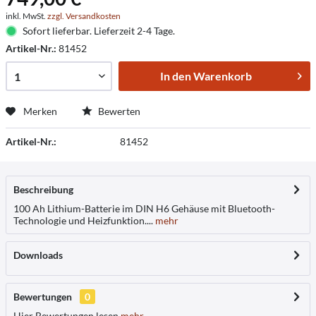
inkl. MwSt.
zzgl. Versandkosten
Sofort lieferbar. Lieferzeit 2-4 Tage.
Artikel-Nr.:
81452
In den
Warenkorb
Merken
Bewerten
Artikel-Nr.:
81452
Beschreibung
100 Ah Lithium-Batterie im DIN H6 Gehäuse mit Bluetooth-
Technologie und Heizfunktion....
mehr
Downloads
Bewertungen
0
Hier Bewertungen lesen
mehr