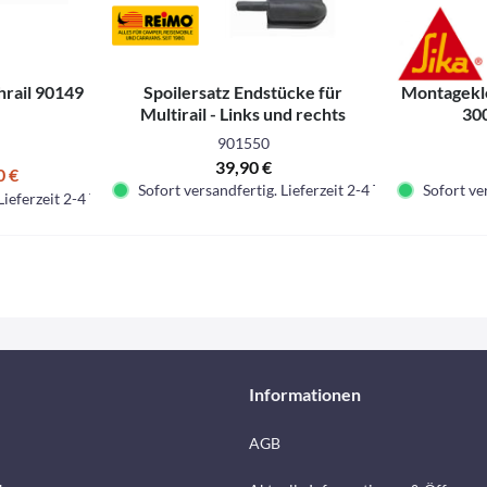
hrail 90149
Spoilersatz Endstücke für
Montagekle
Multirail - Links und rechts
300
901550
39,90 €
0 €
Sofort versandfertig. Lieferzeit 2-4 Tage.
Sofort ver
Lieferzeit 2-4 Tage.
Informationen
AGB