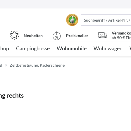
Versandko
r
Neuheiten
Preisknaller
ab 50 € Ei
Shop
Campingbusse
Wohnmobile
Wohnwagen
el
Zeltbefestigung, Kederschiene
ng rechts