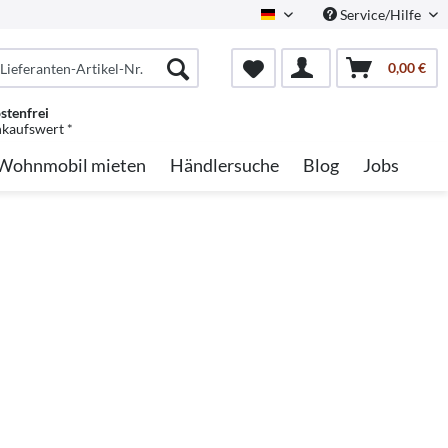
Service/Hilfe
German
0,00 €
stenfrei
nkaufswert *
Wohnmobil mieten
Händlersuche
Blog
Jobs