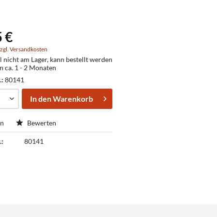
5 €
zgl. Versandkosten
l nicht am Lager, kann bestellt werden
in ca. 1 - 2 Monaten
.:
80141
In den
Warenkorb
en
Bewerten
.:
80141