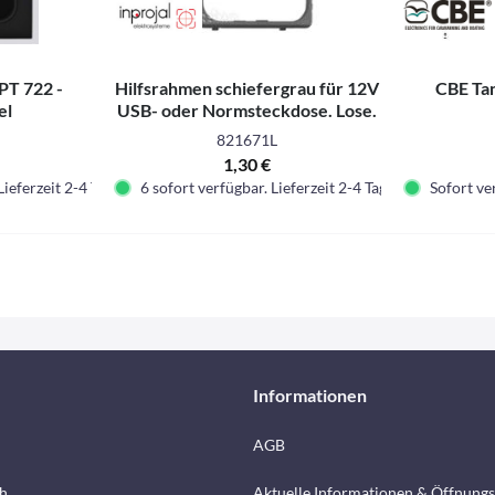
PT 722 -
Hilfsrahmen schiefergrau für 12V
CBE Ta
el
USB- oder Normsteckdose. Lose.
821671L
1,30 €
Lieferzeit 2-4 Tage.
6 sofort verfügbar. Lieferzeit 2-4 Tage.
Sofort ver
Informationen
AGB
h
Aktuelle Informationen & Öffnungs