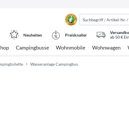
Versandko
r
Neuheiten
Preisknaller
ab 50 € Ei
Shop
Campingbusse
Wohnmobile
Wohnwagen
mpingtoilette
Wasseranlage Campingbus