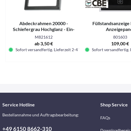
Abdeckrahmen 20000 -
Füllstandsanzeige 
Schiefergrau Hochglanz - Ein-
Anzeigepan
oder Mehrfach - SB-verpackt und
M821612
801603
Lose
ab 3,50 €
109,00 €
Sofort versandfertig. Lieferzeit 2-4 Tage.
Sofort versandfertig. 
Service Hotline
Shop Service
Bestellannahme und Auftragsbearbeitung:
FAQs
+49 6150 8662-310
Downloadbereic