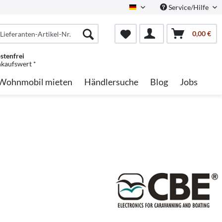
Service/Hilfe
German
0,00 €
stenfrei
nkaufswert *
Wohnmobil mieten
Händlersuche
Blog
Jobs