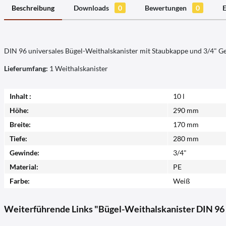
Beschreibung
Downloads
0
Bewertungen
0
E
DIN 96 universales Bügel-Weithalskanister mit Staubkappe und 3/4" G
Lieferumfang:
1 Weithalskanister
Inhalt :
10 l
Höhe:
290 mm
Breite:
170 mm
Tiefe:
280 mm
Gewinde:
3/4"
Material:
PE
Farbe:
Weiß
Weiterführende Links "Bügel-Weithalskanister DIN 96 -