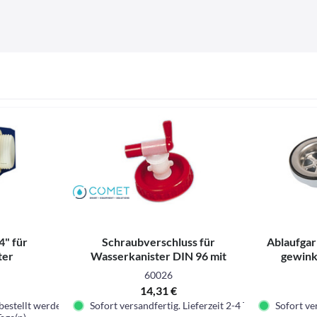
4" für
Schraubverschluss für
Ablaufgar
ter
Wasserkanister DIN 96 mit
gewink
Auslaufhahn
60026
14,31 €
bestellt werden
Sofort versandfertig. Lieferzeit 2-4 Tage.
Sofort ver