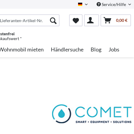
Service/Hilfe
German
0,00 €
stenfrei
nkaufswert *
Wohnmobil mieten
Händlersuche
Blog
Jobs