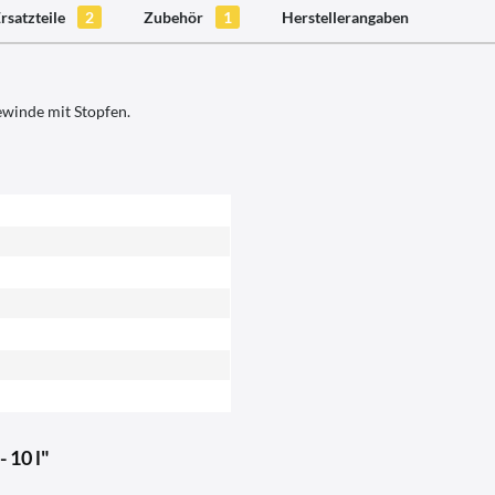
rsatzteile
2
Zubehör
1
Herstellerangaben
ewinde mit Stopfen.
 10 l"