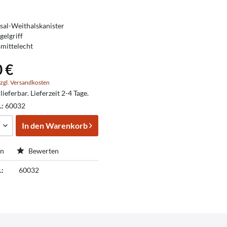
sal-Weithalskanister
gelgriff
mittelecht
0 €
zgl. Versandkosten
lieferbar. Lieferzeit 2-4 Tage.
.:
60032
In den
Warenkorb
en
Bewerten
.:
60032