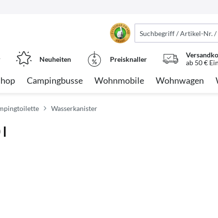
Versandko
r
Neuheiten
Preisknaller
ab 50 € Ei
Shop
Campingbusse
Wohnmobile
Wohnwagen
mpingtoilette
Wasserkanister
 l