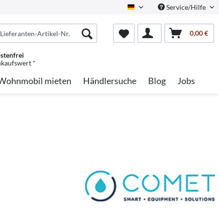
Service/Hilfe
German
0,00 €
stenfrei
nkaufswert *
Wohnmobil mieten
Händlersuche
Blog
Jobs