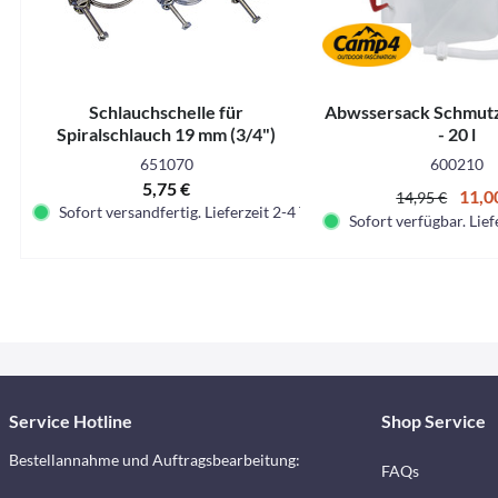
Schlauchschelle für
Abwssersack Schmut
Spiralschlauch 19 mm (3/4")
- 20 l
651070
600210
5,75 €
11,0
14,95 €
Sofort versandfertig. Lieferzeit 2-4 Tage.
Sofort verfügbar. Lief
Service Hotline
Shop Service
Bestellannahme und Auftragsbearbeitung:
FAQs