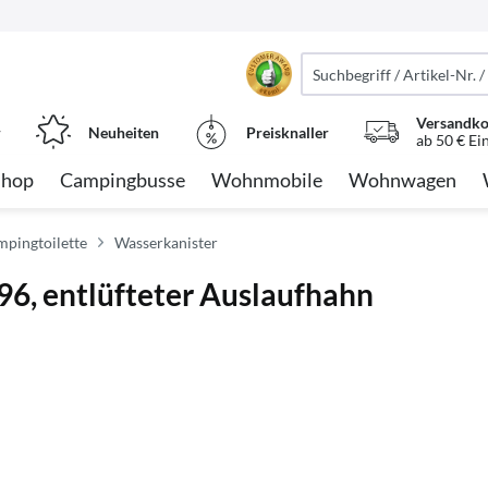
Versandko
r
Neuheiten
Preisknaller
ab 50 € Ei
Shop
Campingbusse
Wohnmobile
Wohnwagen
mpingtoilette
Wasserkanister
96, entlüfteter Auslaufhahn