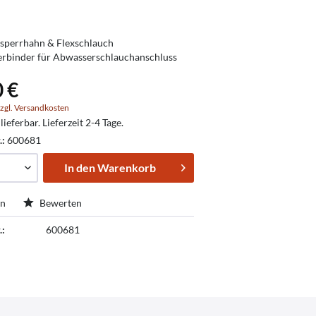
sperrhahn & Flexschlauch
Verbinder für Abwasserschlauchanschluss
0 €
zgl. Versandkosten
lieferbar. Lieferzeit 2-4 Tage.
.:
600681
In den
Warenkorb
en
Bewerten
.:
600681