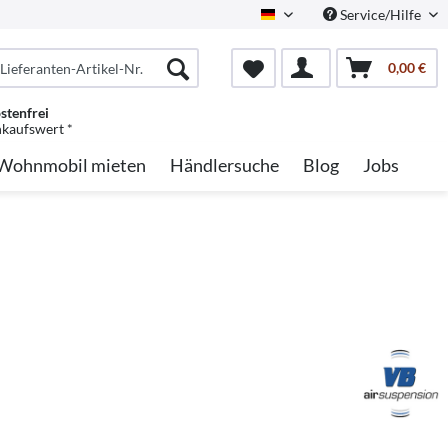
Service/Hilfe
German
0,00 €
stenfrei
nkaufswert *
Wohnmobil mieten
Händlersuche
Blog
Jobs