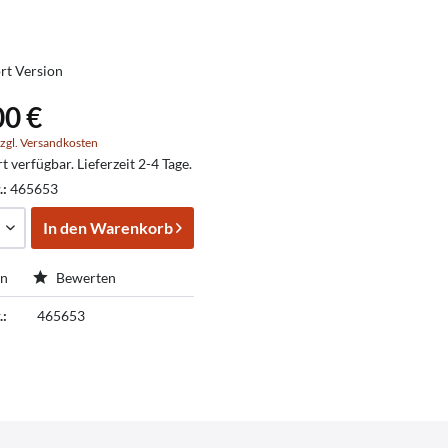
rt Version
00 €
zgl. Versandkosten
t verfügbar. Lieferzeit 2-4 Tage.
.:
465653
In den
Warenkorb
en
Bewerten
.:
465653