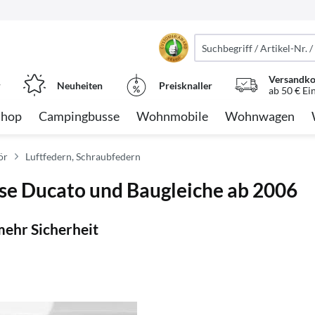
Versandko
r
Neuheiten
Preisknaller
ab 50 € Ei
Shop
Campingbusse
Wohnmobile
Wohnwagen
ör
Luftfedern, Schraubfedern
se Ducato und Baugleiche ab 2006
ehr Sicherheit