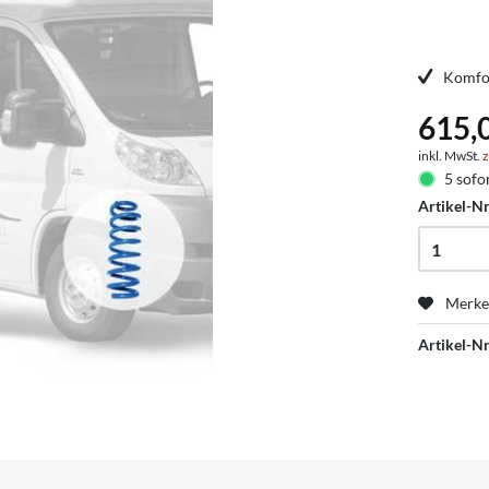
Komfo
615,
inkl. MwSt.
z
5 sofor
Artikel-Nr
Merk
Artikel-Nr