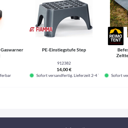
 Gaswarner
PE-Einstiegstufe Step
Befes
t
Zeltt
912382
14,00 €
eferbar
Sofort versandfertig. Lieferzeit 2-4 Tage.
Sofort ver