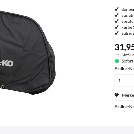
der pe
aus at
absolu
Farbe
äußers
31,9
inkl. MwSt.
z
Sofort 
Artikel-Nr
Merk
Artikel-Nr