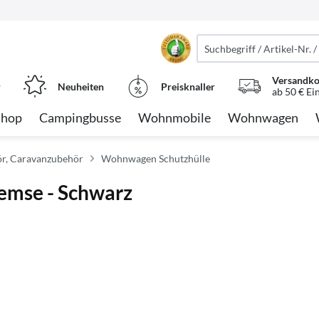
Versandko
r
Neuheiten
Preisknaller
ab 50 € Ei
Shop
Campingbusse
Wohnmobile
Wohnwagen
, Caravanzubehör
Wohnwagen Schutzhülle
emse - Schwarz