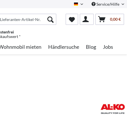
Service/Hilfe
German
0,00 €
stenfrei
nkaufswert *
Wohnmobil mieten
Händlersuche
Blog
Jobs