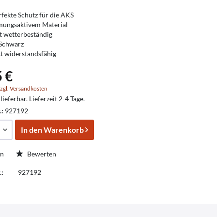
rfekte Schutz für die AKS
mungsaktivem Material
t wetterbeständig
 Schwarz
t widerstandsfähig
5 €
zgl. Versandkosten
lieferbar. Lieferzeit 2-4 Tage.
.:
927192
In den
Warenkorb
en
Bewerten
.:
927192