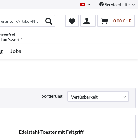
Service/Hilfe
Schweiz/Deutsch
0.00 CHF
stenfrei
nkaufswert *
g
Jobs
Sortierung:
Edelstahl-Toaster mit Faltgriff