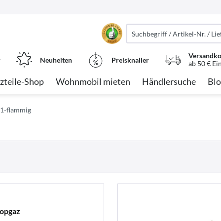
Versandko
r
Neuheiten
Preisknaller
ab 50 € Ei
zteile-Shop
Wohnmobil mieten
Händlersuche
Blo
 1-flammig
topgaz