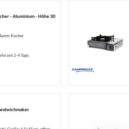
cher - Aluminium - Höhe 30
-flamm Kocher
eferzeit 2-4 Tage.
Sandwichmaker
schl. Größe: 6,5x15cm, offen: