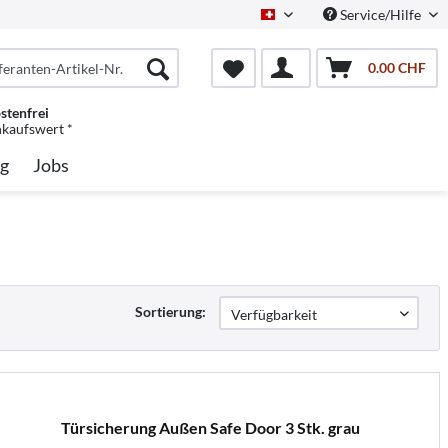
Service/Hilfe
Schweiz/Deutsch
0.00 CHF
stenfrei
nkaufswert *
g
Jobs
Sortierung:
Türsicherung Außen Safe Door 3 Stk. grau