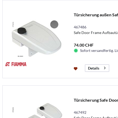
Türsicherung außen Sa
467486
Safe Door Frame Aufbautür
74.00 CHF
Sofort versandfertig. Li
Details
Türsicherung Safe Door
467492
Safe Door Frame Aufbautür