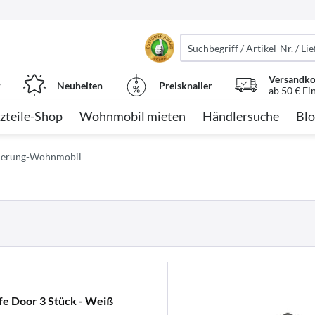
Versandko
r
Neuheiten
Preisknaller
ab 50 € Ei
zteile-Shop
Wohnmobil mieten
Händlersuche
Blo
herung-Wohnmobil
e Door 3 Stück - Weiß