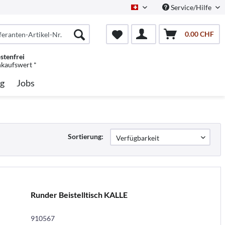
Service/Hilfe
Schweiz/Deutsch
0.00 CHF
stenfrei
nkaufswert *
g
Jobs
Sortierung:
Runder Beistelltisch KALLE
910567