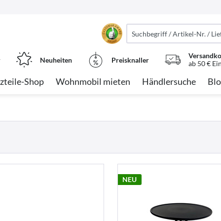
Versandko
r
Neuheiten
Preisknaller
ab 50 € Ei
zteile-Shop
Wohnmobil mieten
Händlersuche
Blo
NEU