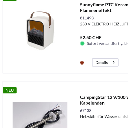
Sunnyflame PTC Kerami
Flammeneffekt
811493
230 V ELEKTRO-HEIZLÜF
52.50 CHF
Sofort versandfertig. Li
Details
NEU
CampingStar 12 V/100 W
Kabelenden
67138
Heizstäbe für Wasserkanist