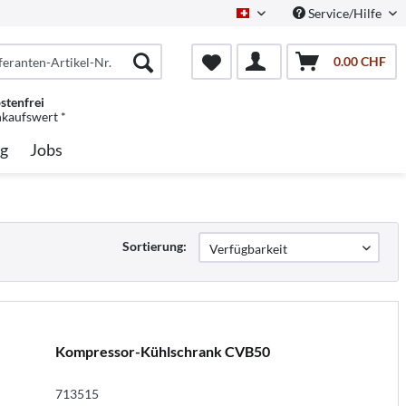
Service/Hilfe
Schweiz/Deutsch
0.00 CHF
stenfrei
nkaufswert *
g
Jobs
Sortierung:
Kompressor-Kühlschrank CVB50
713515