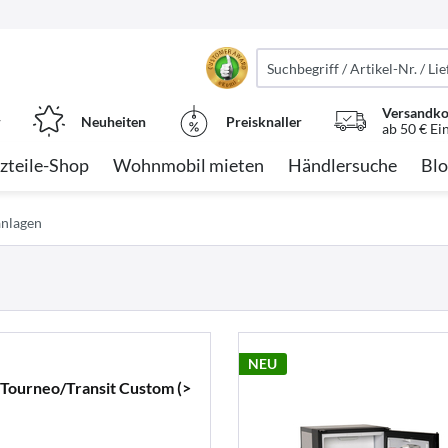
Versandko
r
Neuheiten
Preisknaller
ab 50 € Ei
zteile-Shop
Wohnmobil mieten
Händlersuche
Blo
anlagen
NEU
Tourneo/Transit Custom (>