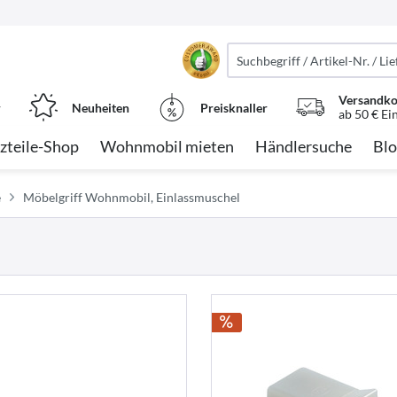
Versandko
r
Neuheiten
Preisknaller
ab 50 € Ei
zteile-Shop
Wohnmobil mieten
Händlersuche
Blo
e
Möbelgriff Wohnmobil, Einlassmuschel