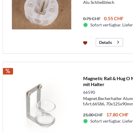
Alu Schließblech
0.55 CHF
0.75 CHF
Sofort verfügbar. Liefer
Details
Magnetic Rail & Hug O 
mit Halter
66590
Magnet.Becherhalter Alumi
f.Art.66586, 70x125x90m
17.80 CHF
21.00 CHF
Sofort verfügbar. Liefer