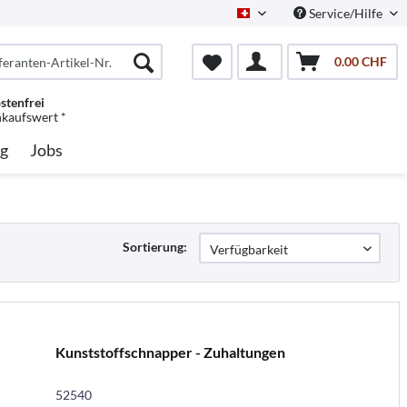
Service/Hilfe
Schweiz/Deutsch
0.00 CHF
stenfrei
nkaufswert *
g
Jobs
Sortierung:
Kunststoffschnapper - Zuhaltungen
52540