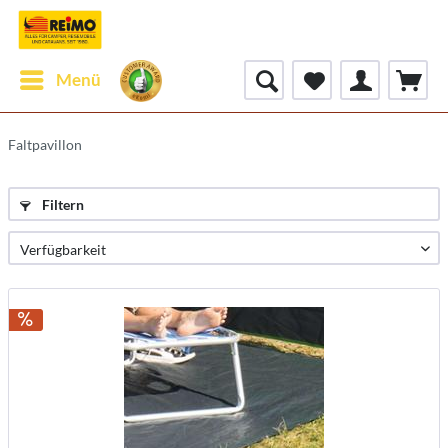
Menü
Faltpavillon
Filtern