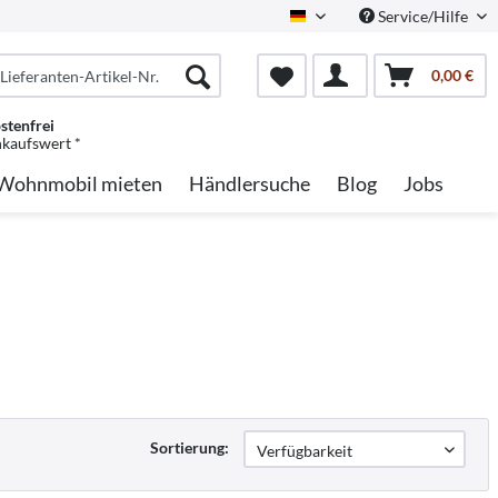
Service/Hilfe
German
0,00 €
stenfrei
nkaufswert *
Wohnmobil mieten
Händlersuche
Blog
Jobs
Sortierung: