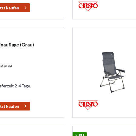
tzt kaufen
inauflage (Grau)
e grau
eferzeit 2-4 Tage.
tzt kaufen
NEU