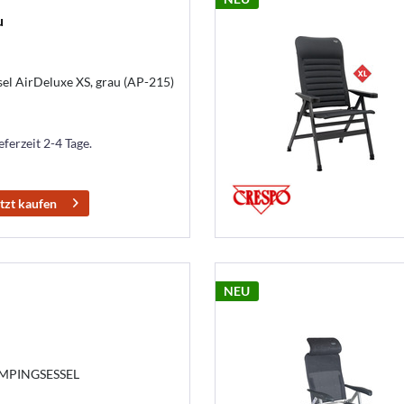
u
l AirDeluxe XS, grau (AP-215)
eferzeit 2-4 Tage.
tzt kaufen
NEU
PINGSESSEL