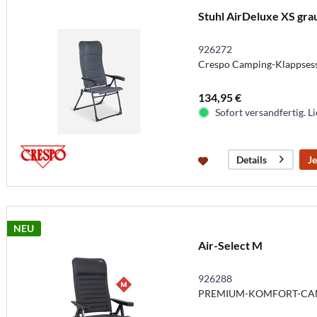
Stuhl AirDeluxe XS gra
926272
Crespo Camping-Klappsesse
134,95 €
Sofort versandfertig. Li
Je
Details
NEU
Air-Select M
926288
PREMIUM-KOMFORT-CAM