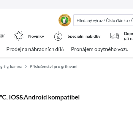
Dopr
jší
Novinky
Speciální nabídky
při 
Prodejna náhradních dílů
Pronájem obytného vozu
grily, kamna
Příslušenství pro grilování
0°C, IOS&Android kompatibel