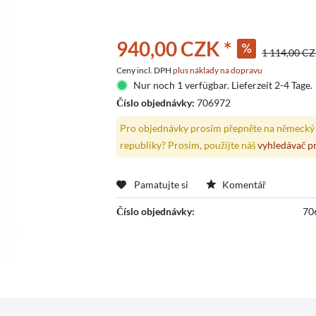
940,00 CZK *
1 114,00 CZ
Ceny incl. DPH
plus náklady na dopravu
Nur noch 1 verfügbar. Lieferzeit 2-4 Tage.
Číslo objednávky:
706972
Pro objednávky prosím přepněte na německý 
republiky? Prosím, použijte náš
vyhledávač p
Pamatujte si
Komentář
Číslo objednávky:
70