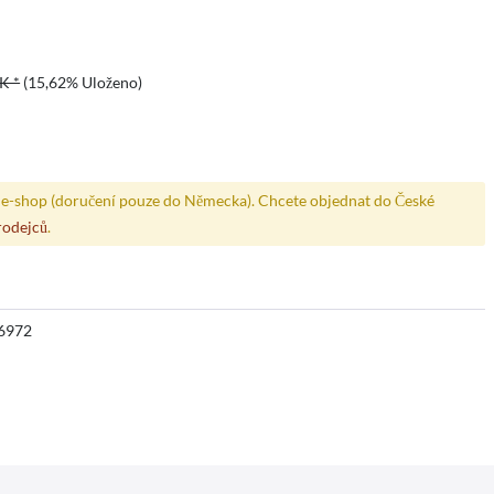
K *
(15,62% Uloženo)
e-shop (doručení pouze do Německa). Chcete objednat do České
rodejců
.
6972