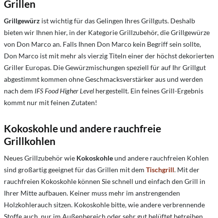
Grillen
Grillgewürz
ist wichtig für das Gelingen Ihres Grillguts. Deshalb
bieten wir Ihnen hier, in der Kategorie Grillzubehör, die Grillgewürze
von Don Marco an. Falls Ihnen Don Marco kein Begriff sein sollte,
Don Marco ist mit mehr als vierzig Titeln einer der höchst dekorierten
Griller Europas. Die Gewürzmischungen speziell für auf Ihr Grillgut
abgestimmt kommen ohne Geschmacksverstärker aus und werden
nach dem
IFS Food Higher Level
hergestellt. Ein feines Grill-Ergebnis
kommt nur mit feinen Zutaten!
Kokoskohle und andere rauchfreie
Grillkohlen
Neues Grillzubehör wie
Kokoskohle
und andere rauchfreien Kohlen
sind großartig geeignet für das Grillen mit dem
Tischgrill
. Mit der
rauchfreien Kokoskohle können Sie schnell und einfach den Grill in
Ihrer Mitte aufbauen. Keiner muss mehr im anstrengenden
Holzkohlerauch sitzen. Kokoskohle bitte, wie andere verbrennende
Stoffe auch, nur im Außenbereich oder sehr gut belüftet betreiben.