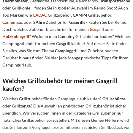
Thermometer
, Gasflasche, Handschuhe, Räucherbox,
Transporttasche
oder Grillkohle – finden Sie in großer Auswahl im Reimo Shop! Auch
Top Marken wie
CADAC
Grillzubehör,
CAMP4
Grillzubehör,
Campingaz
oder
SAfire
Zubehör für
Gasgrills
- kaufen Sie bei Reimo.
Doch welches Zubehör brauche ich für meinen
Gasgrill
oder
Holzkohlegrill
? Wo kann man Camping Grillzubehör kaufen? Welches
Campingzubehör für meinen Gasgrill kaufen? Auf dieser Seite finden
Sie alles, was Sie zum Thema
Campinggrill
und Zubehör, suchen.
Darüber hinaus finden Sie hier jede Menge praktische Tipps für Ihren
Campingurlaub.
Welches Grillzubehör für meinen Gasgrill
kaufen?
Welches Grillzubehör für den Campingurlaub kaufen?
Grillschürze
oder Grillzange? Die Auswahl an praktischen Grillzubehör ist sicher
unendlich. Wir versuchen Ihnen in der Kategorie Grillzubehör nur
nützliches Grillzubehör vorzustellen. Mit diesen kleinen Helfern wird
das Grillen zum Vergnügen. Sei es mit einem schicken Grillbesteck von