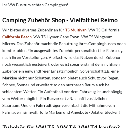
Ihr VW Bus zum echten Campingbus!
Camping Zubehör Shop - Vielfalt bei Reimo
Wir bieten diverses Zubehör an für
T5 Multivan
, VW T5 California,
California Beach
, VW T5 Hymer Cape Town, VW T5 Wingamm
Micros. Das Zubehör macht die Benutzung Ihres Campingbusses noch
komfortabler. Ein ausgewähltes Zubehör personalisiert Ihr Fahrzeug
nach Ihren Vorstellungen. Vielfach wird das Nutzen durch Zubehör
noch wesentlich gesteigert, oder es ist sogar erst mit dem richtigen
Zubehör ein einwandfreier Einsatz möglich. So verschafft z.B. eine
Markise
nicht nur Schatten, sondern bietet auch Schutz vor Regen,
Schnee, Sonne und erweitert so den nutzbaren Raum auch bei
schlechtem Wetter. Ein Aufenthalt vor dem Fahrzeug ist unabhängig
vom Wetter möglich. Ein
Busvorzelt
z.B. schafft zusätzlichen
Stauraum. Und ein
Fahrradträger
vereinfacht die Mitnahme von
Fahrrädern sinnvoll. Tolle Marken und Angebote - Jetzt entdecken!
Zubehör für VW T5, VW T6, VW T4 kaufen?