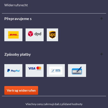
Widerrufsrecht
Přepravujeme s
Způsoby platby
Vertrag widerrufen
Všechny ceny zahrnují daň z přidané hodnoty