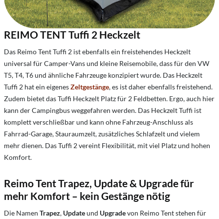
REIMO TENT Tuffi 2 Heckzelt
Das Reimo Tent Tuffi 2 ist ebenfalls ein freistehendes Heckzelt
universal für Camper-Vans und kleine Reisemobile, dass für den VW
T5, T4, T6 und ähnliche Fahrzeuge konzipiert wurde. Das Heckzelt
Tuffi 2 hat ein eigenes
Zeltgestänge
, es ist daher ebenfalls freistehend.
Zudem bietet das Tuffi Heckzelt Platz für 2 Feldbetten. Ergo, auch hier
kann der Campingbus weggefahren werden. Das Heckzelt Tuffi ist
komplett verschließbar und kann ohne Fahrzeug-Anschluss als
Fahrrad-Garage, Stauraumzelt, zusätzliches Schlafzelt und vielem
mehr dienen. Das Tuffi 2 vereint Flexibilität, mit viel Platz und hohen
Komfort.
Reimo Tent Trapez, Update & Upgrade für
mehr Komfort – kein Gestänge nötig
Die Namen
Trapez
,
Update
und
Upgrade
von Reimo Tent stehen für