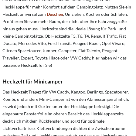
Heckklappe für mehr Komfort auf dem Campingplatz. Nutzen Sie ein
Heckzelt universal zum
Duschen
, Umziehen, Kochen oder Schlafen.
Profitieren Sie von mehr Raum, der nicht über Ihre Fahrzeuggröße
hinaus gehen muss. Heckzelte sind die ideale Lösung für Park- und
kleine Campingplätze. Ob Heckzelte T5, T6, T4, Renault Trafic, Fiat
Ducato, Mercedes Vito, Ford Transit, Peugeot Boxer, Opel Vivaro,
Citroen Spacetourer, Jumper, Campster, Fiat Talento, Peugeot
Traveller, Expert, Toyota Hiace oder VW Caddy, hier haben wir das
passende
Heckzelt
für Sie!
Heckzelt für Minicamper
Das
Heckzelt Trapez
für VW Caddy, Kangoo, Berlingo, Spacetourer,
Kombi, und andere Mini-Camper ist von den Abmessungen ähnlich.
Es wird jedoch mit Gurten unter der Heckklappe befestigt. Die
eingebaute Fensterfolie im oberen Bereich des Heckklappenzelts
deckt sich mit dem Rückfenster und sorgt für optimale
Lichtverhältnisse. Klettverbindungen dichten die Zwischenräume
zwischen Zelt und Heckklappe so gut ab, so dass das Heckzelt auch