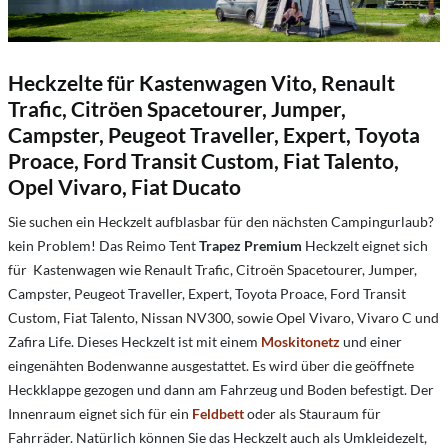
Heckzelte für Kastenwagen Vito, Renault
Trafic, Citröen Spacetourer, Jumper,
Campster, Peugeot Traveller, Expert, Toyota
Proace, Ford Transit Custom, Fiat Talento,
Opel Vivaro, Fiat Ducato
Sie suchen ein Heckzelt aufblasbar für den nächsten Campingurlaub?
kein Problem! Das Reimo Tent
Trapez Premium
Heckzelt eignet sich
für Kastenwagen wie Renault Trafic, Citroën Spacetourer, Jumper,
Campster, Peugeot Traveller, Expert, Toyota Proace, Ford Transit
Custom, Fiat Talento, Nissan NV300, sowie Opel Vivaro, Vivaro C und
Zafira Life. Dieses Heckzelt ist mit einem
Moskitonetz
und einer
eingenähten Bodenwanne ausgestattet. Es wird über die geöffnete
Heckklappe gezogen und dann am Fahrzeug und Boden befestigt. Der
Innenraum eignet sich für ein
Feldbett
oder als Stauraum für
Fahrräder. Natürlich können Sie das Heckzelt auch als Umkleidezelt,