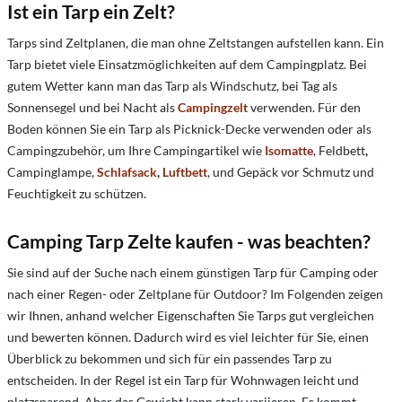
Ist ein Tarp ein Zelt?
Tarps sind Zeltplanen, die man ohne Zeltstangen aufstellen kann. Ein
Tarp bietet viele Einsatzmöglichkeiten auf dem Campingplatz. Bei
gutem Wetter kann man das Tarp als Windschutz, bei Tag als
Sonnensegel und bei Nacht als
Campingzelt
verwenden. Für den
Boden können Sie ein Tarp als Picknick-Decke verwenden oder als
Campingzubehör, um Ihre Campingartikel wie
Isomatte
, Feldbett
,
Campinglampe,
Schlafsack
,
Luftbett
, und Gepäck vor Schmutz und
Feuchtigkeit zu schützen.
Camping Tarp Zelte kaufen - w
as beachten?
Sie sind auf der Suche nach einem günstigen Tarp für Camping oder
nach einer Regen- oder Zeltplane für Outdoor? Im Folgenden zeigen
wir Ihnen, anhand welcher Eigenschaften Sie Tarps gut vergleichen
und bewerten können. Dadurch wird es viel leichter für Sie, einen
Überblick zu bekommen und sich für ein passendes Tarp zu
entscheiden. In der Regel ist ein Tarp für Wohnwagen leicht und
platzsparend. Aber das Gewicht kann stark variieren. Es kommt