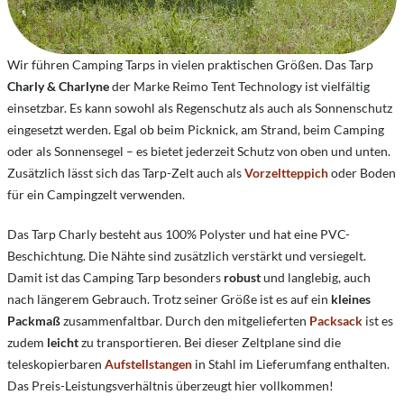
Wir führen Camping Tarps in vielen praktischen Größen. Das Tarp
Charly & Charlyne
der Marke Reimo Tent Technology ist vielfältig
einsetzbar. Es kann sowohl als Regenschutz als auch als Sonnenschutz
eingesetzt werden. Egal ob beim Picknick, am Strand, beim Camping
oder als Sonnensegel – es bietet jederzeit Schutz von oben und unten.
Zusätzlich lässt sich das Tarp-Zelt auch als
Vorzeltteppich
oder Boden
für ein Campingzelt verwenden.
Das Tarp Charly besteht aus 100% Polyster und hat eine PVC-
Beschichtung. Die Nähte sind zusätzlich verstärkt und versiegelt.
Damit ist das Camping Tarp besonders
robust
und langlebig, auch
nach längerem Gebrauch. Trotz seiner Größe ist es auf ein
kleines
Packmaß
zusammenfaltbar. Durch den mitgelieferten
Packsack
ist es
zudem
leicht
zu transportieren. Bei dieser Zeltplane sind die
teleskopierbaren
Aufstellstangen
in Stahl im Lieferumfang enthalten.
Das Preis-Leistungsverhältnis überzeugt hier vollkommen!