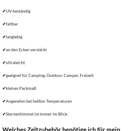
✔
UV-beständig
✔
faltbar
✔
langlebig
✔
an den Ecken verstärkt
✔
ultraleicht
✔
geeignet für Camping, Outdoor, Camper, Freizeit
✔
kleines Packmaß
✔
Angenehm bei heißen Temperaturen
✔
Sternenhimmel ist immer im Blick
Welches Zeltzubehör benötige ich für mein