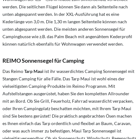
werden. Die seitlichen Flügel können Sie dann als Seitenteile nach
unten abgespannt werden. In der XXL-Ausführung hat es eine
Kederlänge von 3,0 m. Die 1,30 m langen Seitenteile können nach
unten abgespannt werden. Die meisten anderen Sonnensegel für
Campingbusse wie z.B. das Palm Beach mit angenähtem Kederprofil
können natürlich ebenfalls für Wohnwagen verwendet werden.
REIMO Sonnensegel für Camping
Das Reimo
Tarp Maui
ist ihr wasserdichtes Camping Sonnensegel mit
Stangen Camping für alle Fälle. Das Tarp Maui ist wohl eines der
vielseitigsten Camping-Produkte im Reimo Programm. Mit
Aufstellstangen ausgerüstet, haben Sie den kompletten Allrounder
mit an Bord. Ob Sie Grill, Feuerholz, Fahrrad wasserdicht verpacken,
oder Ihren Campingplatz beschatten möchten, mit Ihrem Tarp Maui
sind Sie bestens gerüstet! Die praktisch angebrachten Ösen machen
es Ihnen einfach das Tarp ordentlich und flexibel an Baum, Caravan,
oder was auch immer zu befestigen. Maui Tarp Sonnensegel ist
vielseitig verwendbar. Ob als Sonnenschutz, Windschutz, Regenschutz