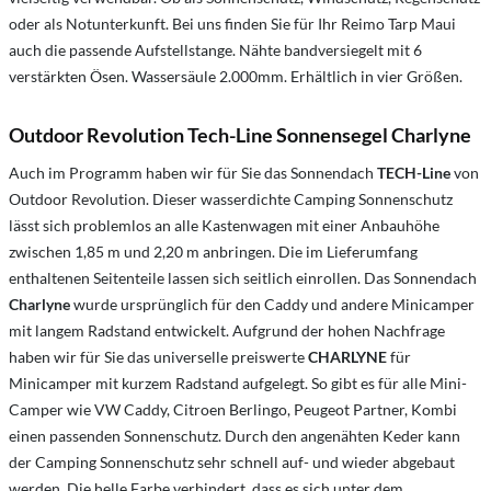
oder als Notunterkunft. Bei uns finden Sie für Ihr Reimo Tarp Maui
auch die passende Aufstellstange. Nähte bandversiegelt mit 6
verstärkten Ösen. Wassersäule 2.000mm. Erhältlich in vier Größen.
Outdoor Revolution Tech-Line Sonnensegel Charlyne
Auch im Programm haben wir für Sie das Sonnendach
TECH-Line
von
Outdoor Revolution. Dieser wasserdichte Camping Sonnenschutz
lässt sich problemlos an alle Kastenwagen mit einer Anbauhöhe
zwischen 1,85 m und 2,20 m anbringen. Die im Lieferumfang
enthaltenen Seitenteile lassen sich seitlich einrollen. Das Sonnendach
Charlyne
wurde ursprünglich für den Caddy und andere Minicamper
mit langem Radstand entwickelt. Aufgrund der hohen Nachfrage
haben wir für Sie das universelle preiswerte
CHARLYNE
für
Minicamper mit kurzem Radstand aufgelegt. So gibt es für alle Mini-
Camper wie VW Caddy, Citroen Berlingo, Peugeot Partner, Kombi
einen passenden Sonnenschutz. Durch den angenähten Keder kann
der Camping Sonnenschutz sehr schnell auf- und wieder abgebaut
werden. Die helle Farbe verhindert, dass es sich unter dem