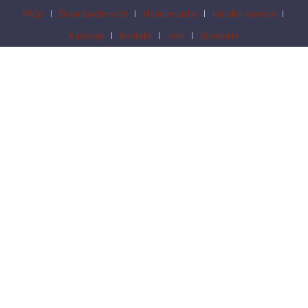
FAQs
Downloadbereich
Händlersuche
Händler werden
Kataloge
Kontakt
Jobs
Standorte