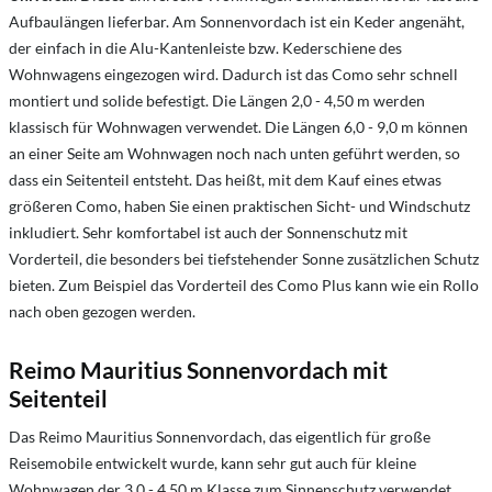
Aufbaulängen lieferbar. Am Sonnenvordach ist ein Keder angenäht,
der einfach in die Alu-Kantenleiste bzw. Kederschiene des
Wohnwagens eingezogen wird. Dadurch ist das Como sehr schnell
montiert und solide befestigt. Die Längen 2,0 - 4,50 m werden
klassisch für Wohnwagen verwendet. Die Längen 6,0 - 9,0 m können
an einer Seite am Wohnwagen noch nach unten geführt werden, so
dass ein Seitenteil entsteht. Das heißt, mit dem Kauf eines etwas
größeren Como, haben Sie einen praktischen Sicht- und Windschutz
inkludiert. Sehr komfortabel ist auch der Sonnenschutz mit
Vorderteil, die besonders bei tiefstehender Sonne zusätzlichen Schutz
bieten. Zum Beispiel das Vorderteil des Como Plus kann wie ein Rollo
nach oben gezogen werden.
Reimo Mauritius
Sonnenvordach
mit
Seitenteil
Das Reimo Mauritius Sonnenvordach, das eigentlich für große
Reisemobile entwickelt wurde, kann sehr gut auch für kleine
Wohnwagen der 3,0 - 4,50 m Klasse zum Sinnenschutz verwendet