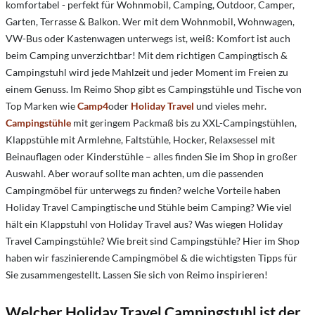
komfortabel - perfekt für Wohnmobil, Camping, Outdoor, Camper,
Garten, Terrasse & Balkon. Wer mit dem Wohnmobil, Wohnwagen,
VW-Bus oder Kastenwagen unterwegs ist, weiß: Komfort ist auch
beim Camping unverzichtbar! Mit dem richtigen Campingtisch &
Campingstuhl wird jede Mahlzeit und jeder Moment im Freien zu
einem Genuss. Im Reimo Shop gibt es Campingstühle und Tische von
Top Marken wie
Camp4
oder
Holiday Travel
und vieles mehr.
Campingstühle
mit geringem Packmaß bis zu XXL-Campingstühlen,
Klappstühle mit Armlehne, Faltstühle, Hocker, Relaxsessel mit
Beinauflagen oder Kinderstühle – alles finden Sie im Shop in großer
Auswahl. Aber worauf sollte man achten, um die passenden
Campingmöbel für unterwegs zu finden? welche Vorteile haben
Holiday Travel Campingtische und Stühle beim Camping? Wie viel
hält ein Klappstuhl von Holiday Travel aus? Was wiegen Holiday
Travel Campingstühle? Wie breit sind Campingstühle? Hier im Shop
haben wir faszinierende Campingmöbel & die wichtigsten Tipps für
Sie zusammengestellt. Lassen Sie sich von Reimo inspirieren!
Welcher Holiday Travel Campingstuhl ist der