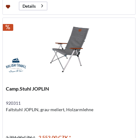
Details
Camp.Stuhl JOPLIN
920311
Faltstuhl JOPLIN, grau-meliert, Holzarmlehne
2 553,00 CZK *
2 701,00 CZK *