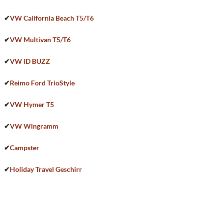
✔
VW California Beach T5/T6
✔
VW Multivan T5/T6
✔
VW ID BUZZ
✔
Reimo Ford TrioStyle
✔
VW Hymer T5
✔
VW Wingramm
✔
Campster
✔
Holiday Travel Geschirr