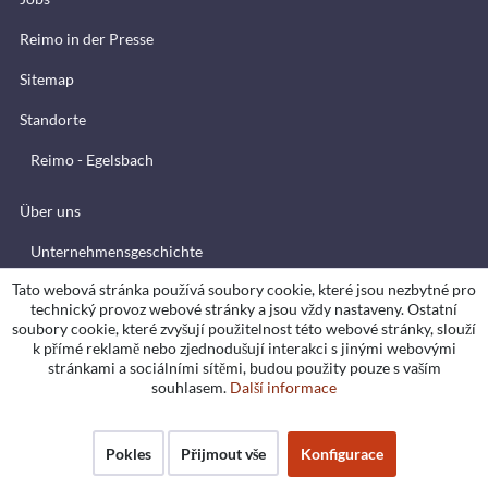
Reimo in der Presse
Sitemap
Standorte
Reimo - Egelsbach
Über uns
Unternehmensgeschichte
Tato webová stránka používá soubory cookie, které jsou nezbytné pro
Versandinformationen
technický provoz webové stránky a jsou vždy nastaveny. Ostatní
soubory cookie, které zvyšují použitelnost této webové stránky, slouží
Widerrufsrecht
k přímé reklamě nebo zjednodušují interakci s jinými webovými
stránkami a sociálními sítěmi, budou použity pouze s vaším
souhlasem.
Další informace
Přepravujeme s
Pokles
Přijmout vše
Konfigurace