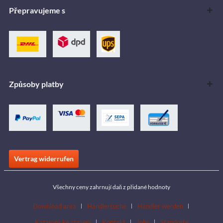
Přepravujeme s
Způsoby platby
Vertrag widerrufen
Všechny ceny zahrnují daň z přidané hodnoty
Download area
Händlersuche
Händler werden
Katalogy ke stažení
Kontakt
Jobs
Standorte