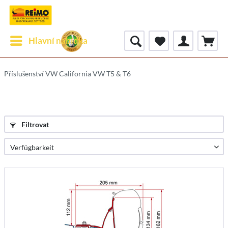
Hlavní nabídka
Příslušenství VW California VW T5 & T6
Filtrovat