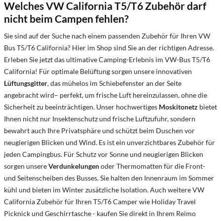
Welches VW California T5/T6 Zubehör darf
nicht beim Campen fehlen?
Sie sind auf der Suche nach einem passenden Zubehör für Ihren VW
Bus T5/T6 California? Hier im Shop sind Sie an der richtigen Adresse.
Erleben Sie jetzt das ultimative Camping-Erlebnis im VW-Bus T5/T6
California! Für optimale Belüftung sorgen unsere innovativen
Lüftungsgitter
, das mühelos im Schiebefenster an der Seite
angebracht wird– perfekt, um frische Luft hereinzulassen, ohne die
Sicherheit zu beeinträchtigen. Unser hochwertiges
Moskitonetz
bietet
Ihnen nicht nur Insektenschutz und frische Luftzufuhr, sondern
bewahrt auch Ihre Privatsphäre und schützt beim Duschen vor
neugierigen Blicken und Wind. Es ist ein unverzichtbares Zubehör für
jeden Campingbus. Für Schutz vor Sonne und neugierigen Blicken
sorgen unsere
Verdunkelungen
oder Thermomatten für die Front-
und Seitenscheiben des Busses. Sie halten den Innenraum im Sommer
kühl und bieten im Winter zusätzliche Isolation. Auch weitere VW
California Zubehör für Ihren T5/T6 Camper wie Holiday Travel
Picknick und Geschirrtasche - kaufen Sie direkt in Ihrem Reimo