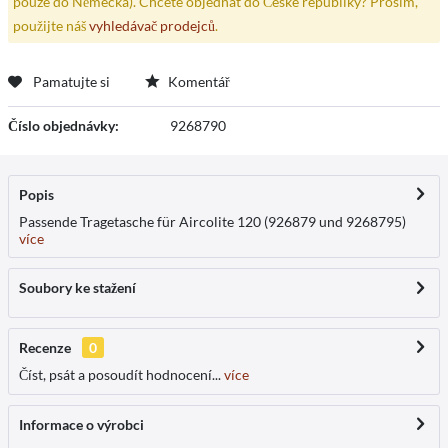
pouze do Německa). Chcete objednat do České republiky? Prosím,
použijte náš
vyhledávač prodejců
.
Pamatujte si
Komentář
Číslo objednávky:
9268790
Popis
Passende Tragetasche für Aircolite 120 (926879 und 9268795)
více
Soubory ke stažení
Recenze
0
Číst, psát a posoudít hodnocení...
více
Informace o výrobci