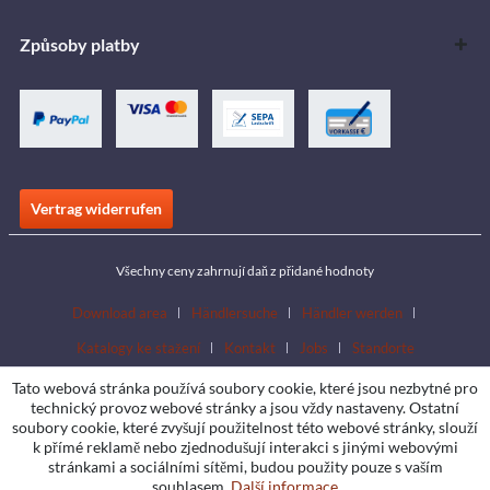
Způsoby platby
Vertrag widerrufen
Všechny ceny zahrnují daň z přidané hodnoty
Download area
Händlersuche
Händler werden
Katalogy ke stažení
Kontakt
Jobs
Standorte
Tato webová stránka používá soubory cookie, které jsou nezbytné pro
technický provoz webové stránky a jsou vždy nastaveny. Ostatní
soubory cookie, které zvyšují použitelnost této webové stránky, slouží
k přímé reklamě nebo zjednodušují interakci s jinými webovými
stránkami a sociálními sítěmi, budou použity pouze s vaším
souhlasem.
Další informace