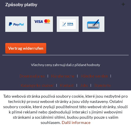
Způsoby platby
Vertrag widerrufen
Všechny ceny zahrnují daň z přidané hodnoty
Download area
Händlersuche
Händler werden
Katalogy ke stažení
Kontakt
Jobs
Standorte
Tato webová stránka používá soubory cookie, které jsou nezbytné pro
technický provoz webové stránky a jsou vždy nastaveny. Ostatní
soubory cookie, které zvyšují použitelnost této webové stránky, slouží
k přímé reklamě nebo zjednodušují interakci s jinými webovými
stránkami a sociálními sítěmi, budou použity pouze s vaším
souhlasem.
Další informace