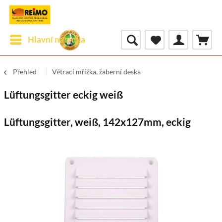
Hlavní nabídka
Přehled
Větrací mřížka, žaberní deska
Lüftungsgitter eckig weiß
Lüftungsgitter, weiß, 142x127mm, eckig