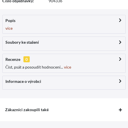
Číslo objednávky:
904336
Popis
více
Soubory ke stažení
Recenze
0
Číst, psát a posoudít hodnocení...
více
Informace o výrobci
Zákazníci zakoupili také