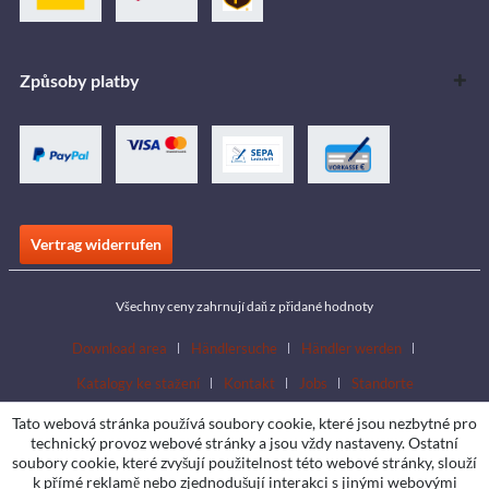
Způsoby platby
Vertrag widerrufen
Všechny ceny zahrnují daň z přidané hodnoty
Download area
Händlersuche
Händler werden
Katalogy ke stažení
Kontakt
Jobs
Standorte
Tato webová stránka používá soubory cookie, které jsou nezbytné pro
technický provoz webové stránky a jsou vždy nastaveny. Ostatní
soubory cookie, které zvyšují použitelnost této webové stránky, slouží
k přímé reklamě nebo zjednodušují interakci s jinými webovými