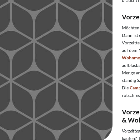
braucht m
Vorze
Möchten 
Dann ist
Vorzeltte
auf dem M
Wohnmob
aufblasba
Menge am
ständig 
Die
Camp
rutschfe
Vorze
& Woh
Vorzelttep
kaufen? 