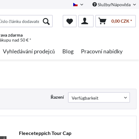
Služby/Nápověda
Czech
0,00 CZK *
ava zdarma
nákupu nad 50 € *
Vyhledávání prodejců
Blog
Pracovní nabídky
Řazení
Fleeceteppich Tour Cap