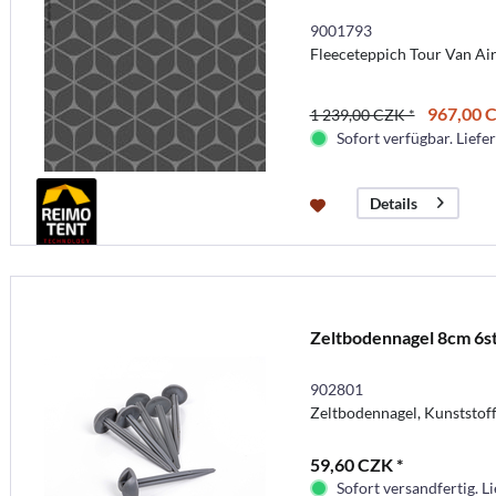
9001793
Fleeceteppich Tour Van Air
967,00 C
1 239,00 CZK *
Sofort verfügbar. Liefer
Details
Zeltbodennagel 8cm 6st
902801
Zeltbodennagel, Kunststoff
59,60 CZK *
Sofort versandfertig. Li