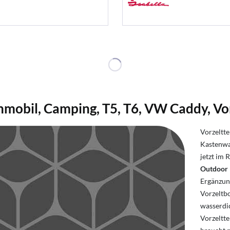
mobil,
Camping, T5, T6, VW Caddy, Vo
Vorzeltt
Kastenwa
jetzt im
Outdoor 
Ergänzun
Vorzeltb
wasserdi
Vorzeltt