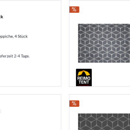
ck
eppiche, 4 Stück
eferzeit 2-4 Tage.
2