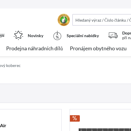
Dopr
jší
Novinky
Speciální nabídky
při 
Prodejna náhradních dílů
Pronájem obytného vozu
vý koberec
Air