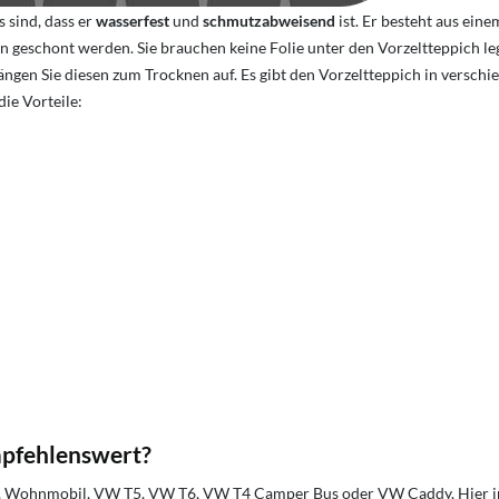
 sind, dass er
wasserfest
und
schmutzabweisend
ist. Er besteht aus ein
n geschont werden. Sie brauchen keine Folie unter den Vorzeltteppich l
ngen Sie diesen zum Trocknen auf. Es gibt den Vorzeltteppich in verschi
ie Vorteile:
mpfehlenswert?
gen, Wohnmobil, VW T5, VW T6, VW T4 Camper Bus oder VW Caddy. Hier 