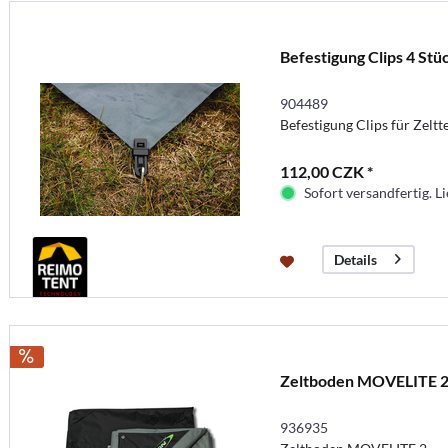
Befestigung Clips 4 Stü
904489
Befestigung Clips für Zeltt
112,00 CZK *
Sofort versandfertig. Li
Details
Zeltboden MOVELITE 
936935