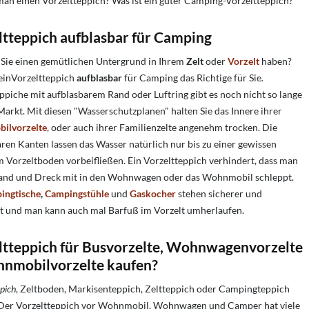
an einen Vorzeltteppich? Was ist ein guter Camping-Vorzeltteppich?
ltteppich aufblasbar für Camping
Sie einen gemütlichen Untergrund in Ihrem
Zelt
oder
Vorzelt
haben?
 einVorzeltteppich
aufblasbar
für Camping das Richtige für Sie
.
ppiche mit aufblasbarem Rand oder Luftring gibt es noch nicht so lange
arkt. Mit diesen "Wasserschutzplanen" halten Sie das Innere ihrer
ilvorzelte
, oder auch ihrer Familienzelte angenehm trocken. Die
ren Kanten lassen das Wasser natürlich nur bis zu einer gewissen
 Vorzeltboden vorbeifließen. Ein Vorzeltteppich verhindert, dass man
Sand und Dreck mit in den Wohnwagen oder das Wohnmobil schleppt.
ingtische
,
Campingstühle
und
Gaskocher
stehen sicherer und
st und man kann auch mal Barfuß im Vorzelt umherlaufen.
ltteppich für Busvorzelte, Wohnwagenvorzelte
nmobilvorzelte kaufen?
pich
, Zeltboden, Markisenteppich, Zeltteppich oder Campingteppich
Der Vorzeltteppich vor Wohnmobil, Wohnwagen und Camper hat viele