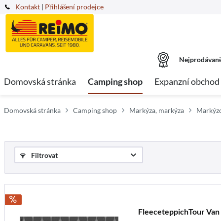
Kontakt
|
Přihlášení prodejce
Nejprodávaně
Domovská stránka
Camping shop
Expanzní obchod
Domovská stránka
Camping shop
Markýza, markýza
Markýzo
Filtrovat
FleeceteppichTour Van 