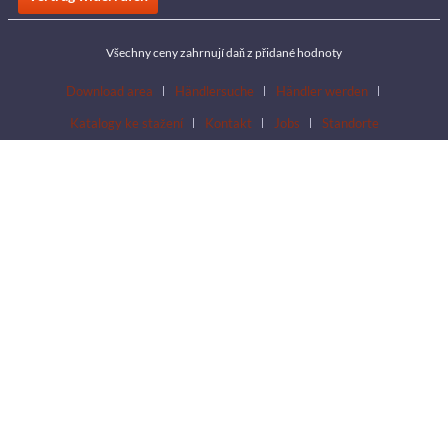
Všechny ceny zahrnují daň z přidané hodnoty
Download area
Händlersuche
Händler werden
Katalogy ke stažení
Kontakt
Jobs
Standorte