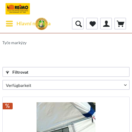
Hlavní nabídka
Tyče markýzy
Filtrovat