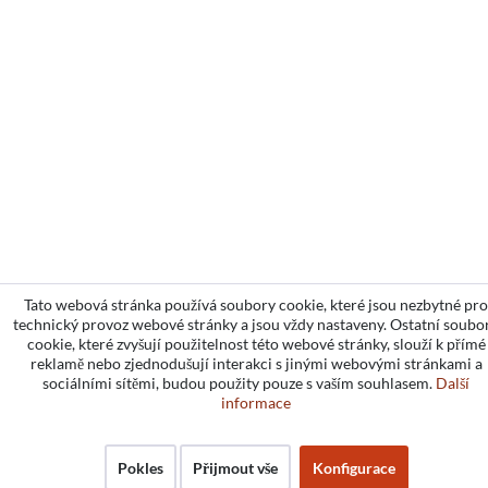
Tato webová stránka používá soubory cookie, které jsou nezbytné pro
technický provoz webové stránky a jsou vždy nastaveny. Ostatní soubo
cookie, které zvyšují použitelnost této webové stránky, slouží k přímé
reklamě nebo zjednodušují interakci s jinými webovými stránkami a
sociálními sítěmi, budou použity pouze s vaším souhlasem.
Další
informace
Pokles
Přijmout vše
Konfigurace