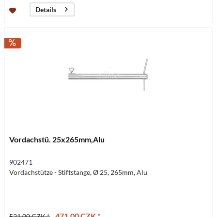
Details
Vordachstü. 25x265mm,Alu
902471
Vordachstütze - Stiftstange, Ø 25, 265mm, Alu
471,00 CZK *
521,00 CZK *