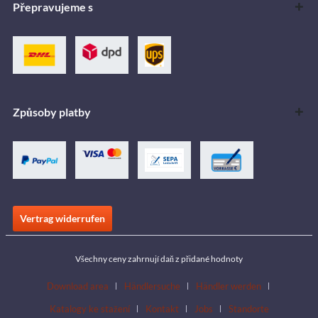
Přepravujeme s
Způsoby platby
Vertrag widerrufen
Všechny ceny zahrnují daň z přidané hodnoty
Download area
Händlersuche
Händler werden
Katalogy ke stažení
Kontakt
Jobs
Standorte