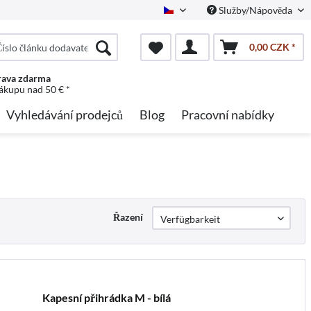
Služby/Nápověda
Czech
0,00 CZK *
ava zdarma
nákupu nad 50 € *
Vyhledávání prodejců
Blog
Pracovní nabídky
Řazení
Kapesní přihrádka M - bílá