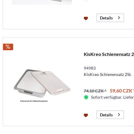
Details
KisKreo Schienensatz 2
94983
KisKreo Schienensatz 2St.
59,60 CZK 
74,10 CZK *
Sofort verfügbar. Liefer
Details