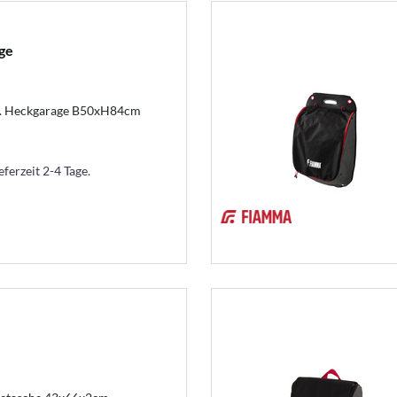
ge
 f. Heckgarage B50xH84cm
eferzeit 2-4 Tage.