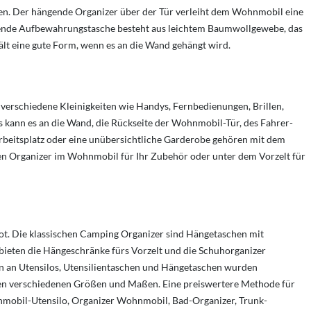
n. Der hängende Organizer über der Tür verleiht dem Wohnmobil eine
hängende Aufbewahrungstasche besteht aus leichtem Baumwollgewebe, das
ält eine gute Form, wenn es an die Wand gehängt wird.
verschiedene Kleinigkeiten wie Handys, Fernbedienungen, Brillen,
 kann es an die Wand, die Rückseite der Wohnmobil-Tür, des Fahrer-
 Arbeitsplatz oder eine unübersichtliche Garderobe gehören mit dem
en Organizer im Wohnmobil für Ihr Zubehör oder unter dem Vorzelt für
t. Die klassischen Camping Organizer sind Hängetaschen mit
ieten die Hängeschränke fürs Vorzelt und die Schuhorganizer
en an Utensilos, Utensilientaschen und Hängetaschen wurden
len verschiedenen Größen und Maßen. Eine preiswertere Methode für
nmobil-Utensilo, Organizer Wohnmobil, Bad-Organizer, Trunk-