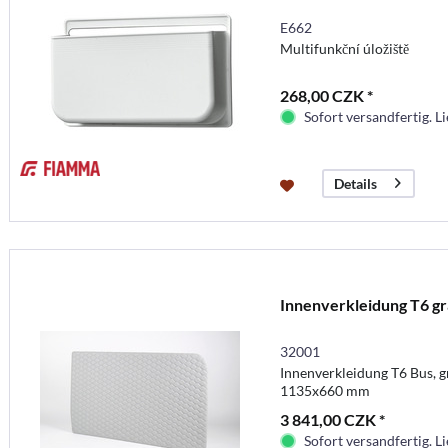
E662
Multifunkční úložiště
268,00 CZK *
Sofort versandfertig. Li
Details
Innenverkleidung T6 g
32001
Innenverkleidung T6 Bus, g
1135x660 mm
3 841,00 CZK *
Sofort versandfertig. Li