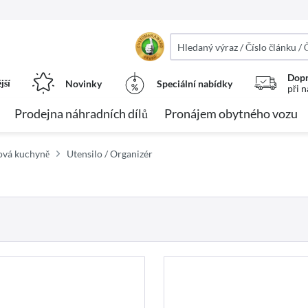
Dopr
jší
Novinky
Speciální nabídky
při 
Prodejna náhradních dílů
Pronájem obytného vozu
ová kuchyně
Utensilo / Organizér