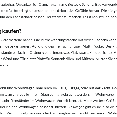
ubehör, Organizer für Campingschrank, Besteck, Schuhe, Bad verwende
die reine Farbe bringt unterschiedliche dekorative Gefühle hervor. Die 
, um den Ladeständer besser und stärker zu machen. Es ist robust und beh
 kaufen?
iele Vorteile haben. Die Aufbewahrungstasche mit vielen Fächern kann 
lemlos organisieren. Aufgrund des mehrschichtigen Multi-Pocket-Designs
nstände einfach in Ordnung zu bringen, was Platz spart. Ein überfüllter
r Wand und Tür bietet Platz für Sonnenbrillen und Mützen. Nutzen Sie d
eignet.
bil und Wohnwagen, aber auch im Haus, Garage, oder auf der Yacht, Boo
tz im Campingbus für mehr Stauraum angebracht werden. Im Wohnwagen b
Zeitschriftenständer im Wohnwagen-Vorzelt benutzt. Viele weitere Größ
d kleinen Wohnwagen besser zu nutzen. Deswegen gibt es sie in so vie
ch in Wohnmobil, Caravan oder Campingbus wohl nicht realisieren. Woh