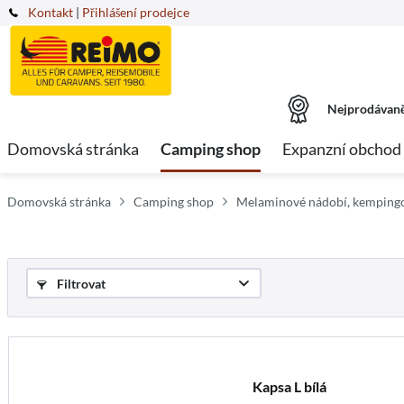
Kontakt
|
Přihlášení prodejce
Nejprodávaně
Domovská stránka
Camping shop
Expanzní obchod
Domovská stránka
Camping shop
Melaminové nádobí, kemping
Filtrovat
Kapsa L bílá