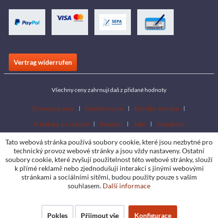
Vertrag widerrufen
Všechny ceny zahrnují daň z přidané hodnoty
Download area
Händlersuche
Händler werden
Katalogy ke stažení
Kontakt
Jobs
Standorte
Tato webová stránka používá soubory cookie, které jsou nezbytné pro
technický provoz webové stránky a jsou vždy nastaveny. Ostatní
soubory cookie, které zvyšují použitelnost této webové stránky, slouží
k přímé reklamě nebo zjednodušují interakci s jinými webovými
stránkami a sociálními sítěmi, budou použity pouze s vaším
souhlasem.
Další informace
Pokles
Přijmout vše
Konfigurace