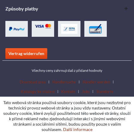
Způsoby platby
Vertrag widerrufen
Všechny ceny zahrnují daň z přidané hodnoty
Download area
Händlersuche
Händler werden
Katalogy ke stažení
Kontakt
Jobs
Standorte
Tato webová stránka používá soubory cookie, které jsou nezbytné pro
technický provoz webové stránky a jsou vždy nastaveny. Ostatní
soubory cookie, které zvyšují použitelnost této webové stránky, slouží
k přímé reklamě nebo zjednodušují interakci s jinými webovými
stránkami a sociálními sítěmi, budou použity pouze s vaším
souhlasem.
Další informace