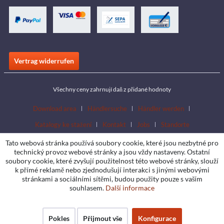
Vertrag widerrufen
Všechny ceny zahrnují daň z přidané hodnoty
Download area
Händlersuche
Händler werden
Katalogy ke stažení
Kontakt
Jobs
Standorte
Tato webová stránka používá soubory cookie, které jsou nezbytné pro
technický provoz webové stránky a jsou vždy nastaveny. Ostatní
soubory cookie, které zvyšují použitelnost této webové stránky, slouží
k přímé reklamě nebo zjednodušují interakci s jinými webovými
stránkami a sociálními sítěmi, budou použity pouze s vaším
souhlasem.
Další informace
Pokles
Přijmout vše
Konfigurace