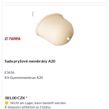
Sada pryžové membrány A20
E3636
Kit Gummimembran A20
381,00 CZK *
Nicht am Lager, kann bestellt werden
K dispozici přibližně za 2 týdny