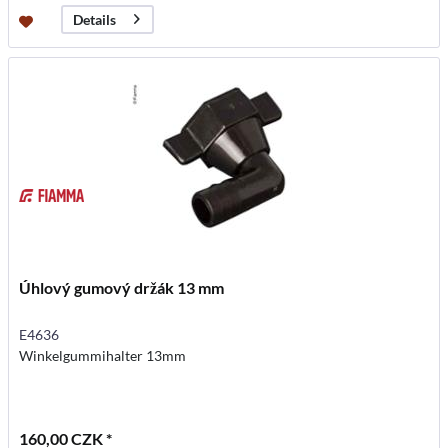
Details
Úhlový gumový držák 13 mm
E4636
Winkelgummihalter 13mm
160,00 CZK *