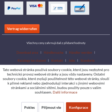
Vertrag widerrufen
Všechny ceny zahrnují daň z přidané hodnoty
Download area
Händlersuche
Händler werden
Katalogy ke stažení
Kontakt
Jobs
Standorte
Tato webová stránka používá soubory cookie, které jsou nezbytné pro
technický provoz webové stránky a jsou vždy nastaveny. Ostatní
soubory cookie, které zvyšují použitelnost této webové stránky, slouží
k přímé reklamě nebo zjednodušují interakci s jinými webovými
stránkami a sociálními sítěmi, budou použity pouze s vaším
souhlasem.
Další informace
Pokles
Přijmout vše
Konfigurace